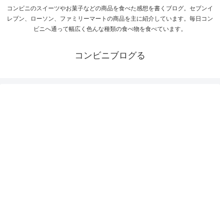
コンビニのスイーツやお菓子などの商品を食べた感想を書くブログ。セブンイ
レブン、ローソン、ファミリーマートの商品を主に紹介しています。毎日コン
ビニへ通って幅広く色んな種類の食べ物を食べています。
コンビニブログる