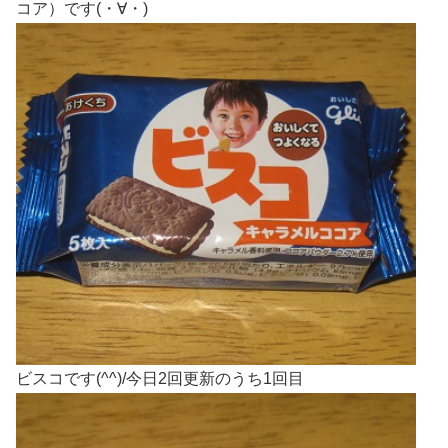
コア）です(・∀・)
ビスコです(^^)/今日2回更新のうち1回目