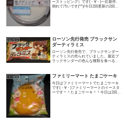
ーストッピング）です(・∀・)一応新作、
倒れて汚いです(^^)/今日2回更新の2回目
崩れたままです(^^)/３層（＾＾食べた評
価値段 ２３０円おいしさ
★★★☆☆食感 ★★★☆☆
量 ★★★...
ローソン先行発売 ブラックサン
コンビニ
ダーティラミス
ローソン先行発売で、ブラックサンダー
ティラミスの売られていました。最近ブ
ラックサンダーの色んな種類を食べるの
が面白いですね。ブラックサンダーティ
ラミスお嬢様がのっています。準チョコ
レートの区分らしいですね。中はこんな
ファミリーマート たまごケーキ
コンビニ
感じになっています。ブラ...
今日はファミリーマートでたまごケーキ
です(・∀・)ファミリーマートのイースタ
ーです＾＾たまごケーキ＾＾今日は2回更
新の2回目たまご型です＾＾中はカスター
ド系かな＾＾食べた感想ファミリーマー
トのイースターの商品です！正直イース
ター系の商品は無...