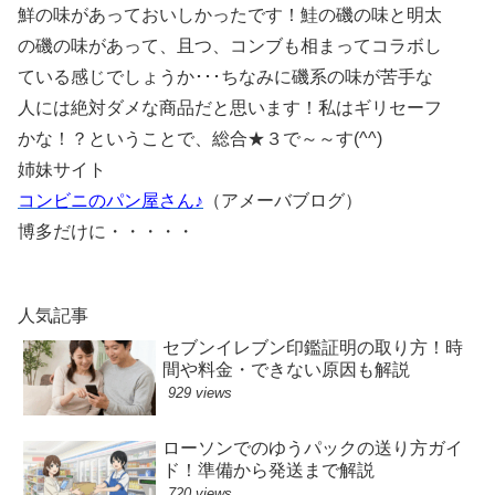
鮮の味があっておいしかったです！鮭の磯の味と明太
の磯の味があって、且つ、コンブも相まってコラボし
ている感じでしょうか･･･ちなみに磯系の味が苦手な
人には絶対ダメな商品だと思います！私はギリセーフ
かな！？ということで、総合★３で～～す(^^)
姉妹サイト
コンビニのパン屋さん♪
（アメーバブログ）
博多だけに・・・・・
人気記事
セブンイレブン印鑑証明の取り方！時
間や料金・できない原因も解説
929 views
ローソンでのゆうパックの送り方ガイ
ド！準備から発送まで解説
720 views