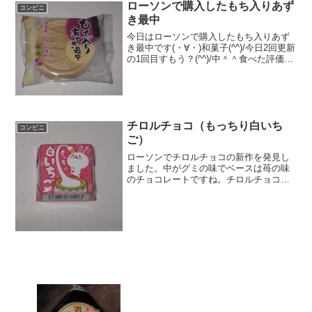
ローソンで購入したもち入りあず
コンビニ
き最中
今日はローソンで購入したもち入りあず
き最中です(・∀・)和菓子(^^)/今日2回更新
の1回目すもう？(^^)/中＾＾食べた評価値
段 ５４円おいしさ ★★★☆☆食
感 ★★★☆☆量
★★☆☆☆ カロリー ？？？Kｃａｌ
脂質 ？...
チロルチョコ（もっちり白いち
コンビニ
ご）
ローソンでチロルチョコの新作を発見し
ました。中がグミの味でベースは苺の味
のチョコレートですね。チロルチョコさ
んも色々出してきますねぇ～。チロルチ
ョコ（もっちり白いちご）パッケージが
かわいいですね。雪うさぎという品種を
使っているみたいですね。...