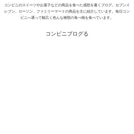
コンビニのスイーツやお菓子などの商品を食べた感想を書くブログ。セブンイ
レブン、ローソン、ファミリーマートの商品を主に紹介しています。毎日コン
ビニへ通って幅広く色んな種類の食べ物を食べています。
コンビニブログる