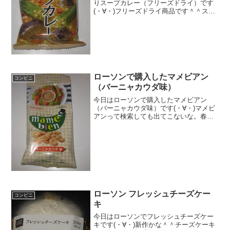
りスープカレー（フリーズドライ）です
(・∀・)フリーズドライ商品です＾＾スー
プカレー＾＾今日は2回更新の2回目カロ
リーはかなり低いです＾＾野菜たっぷり
だ＾＾食べた感想セブンイレブンのフリ
ーズドライの商品で...
ローソンで購入したマメビアン
コンビニ
（バーニャカウダ味）
今日はローソンで購入したマメビアン
（バーニャカウダ味）です(・∀・)マメビ
アンって検索しても出てこないな。春日
井製菓らしい＾＾今日は2回更新の1回目
ちなみにホームページにものってなかっ
たけど・・・＾＾豆＾＾食べた感想春日
井製菓のマメビアンで...
ローソン フレッシュチーズケー
コンビニ
キ
今日はローソンでフレッシュチーズケー
キです(・∀・)新作かな＾＾チーズケーキ