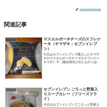
convenimania
関連記事
マスカルポーネチーズのスフレケ
コンビニ
ーキ（ヤマザキ：セブンイレブ
ン）
今日はセブンイレブンで購入したヤマザ
キのマスカルポーネチーズのスフレケー
キです(・∀・)最近発売されたものっぽい
ですね＾＾マスカルポーネチーズ＾＾今
日は2回更新の2回目フワフワ感がある＾
＾中＾＾食べた感想セブンイレブンで購
入しました！まず生...
セブンイレブン ごろっと野菜入
コンビニ
りスープカレー（フリーズドラ
イ）
今日はセブンイレブンでごろっと野菜入