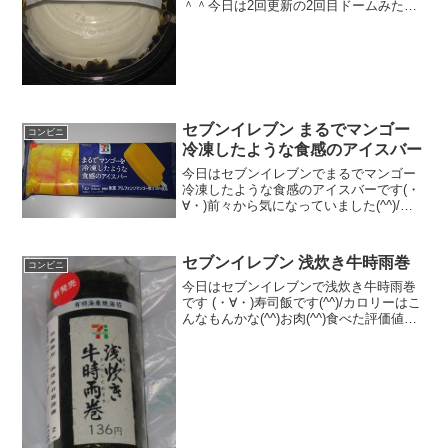
＾＾今日は2回更新の2回目ドームみたい
になっています＾＾中はベリーソースが
＾＾食べた感想ローソンの新作スイーツ
ですね！フレッシュチーズケーキという
ことで、中にフレッ...
セブンイレブン まるでマンゴー
コンビニ
冷凍したような食感のアイスバー
今日はセブンイレブンでまるでマンゴー
冷凍したような食感のアイスバーです(・
∀・)前々から気になっていました(^^)/今
日2回更新の1回目カロリーも低め(^^)/歯
型ついてスイマセン(^^)食べた評価値
段 １３５円おいしさ ★★★★★
セブンイレブン 浅炊き牛時雨巻
コンビニ
食感...
今日はセブンイレブンで浅炊き牛時雨巻
です (・∀・)寿司飯です(^^)/カロリーはこ
んなもんかな(^^)お肉(^^)食べた評価値
段 １３６円おいしさ ★★★★☆
食感 ★★★☆☆量
★★★☆☆ カロリー １９２Kｃａｌ
脂質 ...