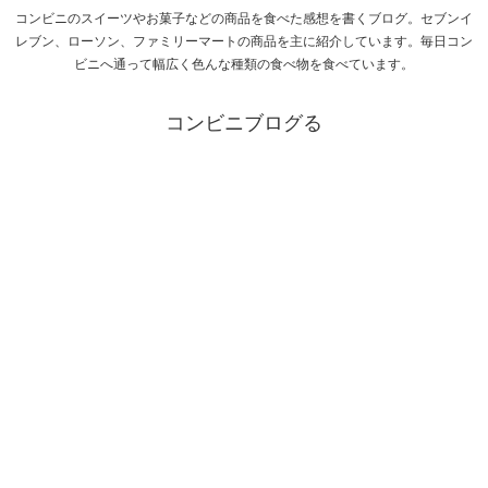
コンビニのスイーツやお菓子などの商品を食べた感想を書くブログ。セブンイ
レブン、ローソン、ファミリーマートの商品を主に紹介しています。毎日コン
ビニへ通って幅広く色んな種類の食べ物を食べています。
コンビニブログる