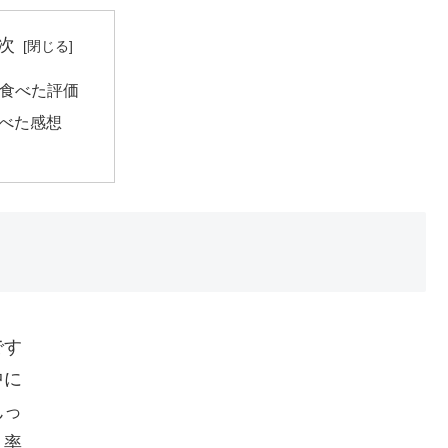
次
食べた評価
べた感想
です
中に
んっ
、率