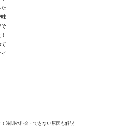
みた
が味
がそ
た！
ので
マイ
/
方！時間や料金・できない原因も解説