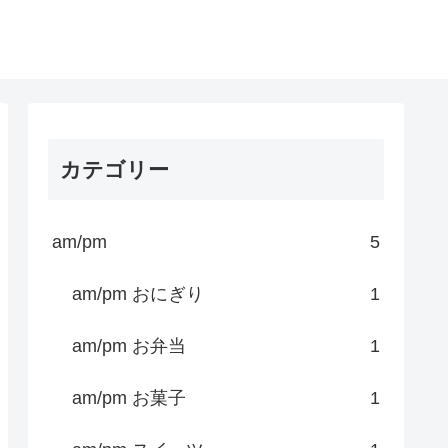
カテゴリー
am/pm
5
am/pm おにぎり
1
am/pm お弁当
1
am/pm お菓子
1