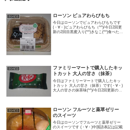
ローソン ピュアわらびもち
コンビニ
今日はローソンでピュアわらびもちです
(・∀・)ピュアわらびもち（^^)/今日2回更
新の2回目黒蜜入り(^^)きなこ(^^)食べた評
価値段 １８５円おいしさ
★★★★☆食感 ★★★★☆
量 ★★☆☆☆ カロリー １８
７Kｃａｌ ...
ファミリーマートで購入したキッ
コンビニ
トカット 大人の甘さ（抹茶）
今日はファミリーマートで購入したキッ
トカット 大人の甘さ（抹茶）です(・∀・)
大人の甘さの抹茶味(^^)/今日2回更新の1
回目抹茶色(^^)中(^^)食べた評価値
段 ４３円おいしさ ★★★☆☆食
感 ★★★★☆量
★☆☆☆☆ ...
ローソン フルーツと薬草ゼリー
コンビニ
のスイーツ
今日はローソンでフルーツと薬草ゼリー
のスイーツです (・∀・)中国語表記は記載