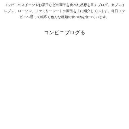
コンビニのスイーツやお菓子などの商品を食べた感想を書くブログ。セブンイ
レブン、ローソン、ファミリーマートの商品を主に紹介しています。毎日コン
ビニへ通って幅広く色んな種類の食べ物を食べています。
コンビニブログる