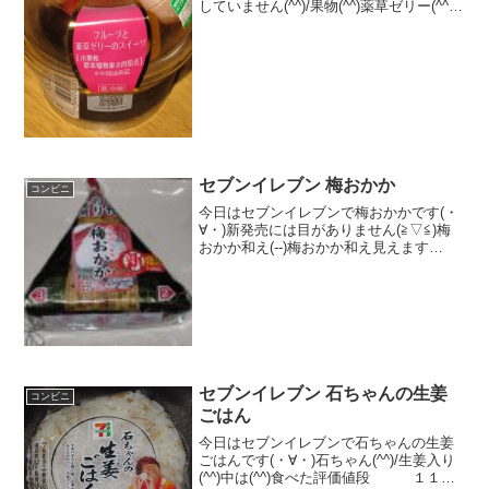
していません(^^)/果物(^^)薬草ゼリー(^^)
食べた評価値段 ３５０円おいし
さ ★★★☆☆食感 ★★★★☆
量 ★★★☆☆ カロリー ９６
Kｃ...
セブンイレブン 梅おかか
コンビニ
今日はセブンイレブンで梅おかかです(・
∀・)新発売には目がありません(≧▽≦)梅
おかか和え(--)梅おかか和え見えます
か！？(°∀°)b食べた評価値段 １０５
円おいしさ ★★★★★食感
★★★☆☆量 ★★★☆☆ カロ
リー １...
セブンイレブン 石ちゃんの生姜
コンビニ
ごはん
今日はセブンイレブンで石ちゃんの生姜
ごはんです(・∀・)石ちゃん(^^)/生姜入り
(^^)中は(^^)食べた評価値段 １１５