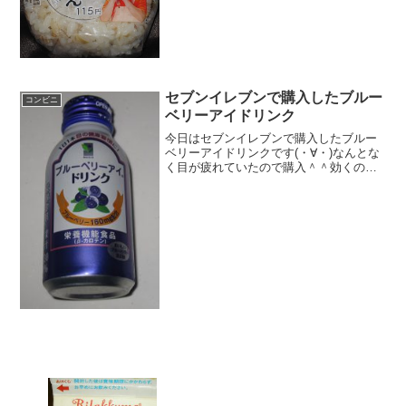
円おいしさ ★★☆☆☆食感
★★★☆☆量 ★★★☆☆ カロ
リー １６５Kｃａｌ 脂質 ０．８ｇ評
価 ...
セブンイレブンで購入したブルー
コンビニ
ベリーアイドリンク
今日はセブンイレブンで購入したブルー
ベリーアイドリンクです(・∀・)なんとな
く目が疲れていたので購入＾＾効くのか
な＾＾今日は2回更新の1回目カロリーは
あるんですね＾＾中見えるかな＾＾食べ
た感想セブンイレブンで目に良いドリン
クを購入しました！...