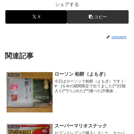
シェアする
X
コピー
conveni
関連記事
ローソン 柏餅（よもぎ）
コンビニ
今日はローソンで柏餅（よもぎ）です (・
∀・)ＧＷの期間限定で出てました(^^)/2個
入り(^^)つぶれた(^^)食べた評価値
段 １５０円おいしさ ★★★★☆
食感 ★★★★☆量
★★★☆☆ カロリー １３６Kｃａｌ
脂質 ０...
スーパーマリオスナック
コンビニ
セブンイレブンで購入しました。スーパ