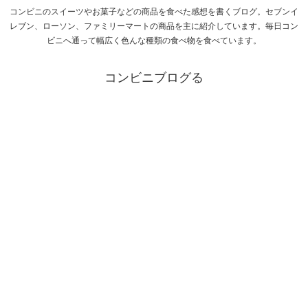
コンビニのスイーツやお菓子などの商品を食べた感想を書くブログ。セブンイ
レブン、ローソン、ファミリーマートの商品を主に紹介しています。毎日コン
ビニへ通って幅広く色んな種類の食べ物を食べています。
コンビニブログる