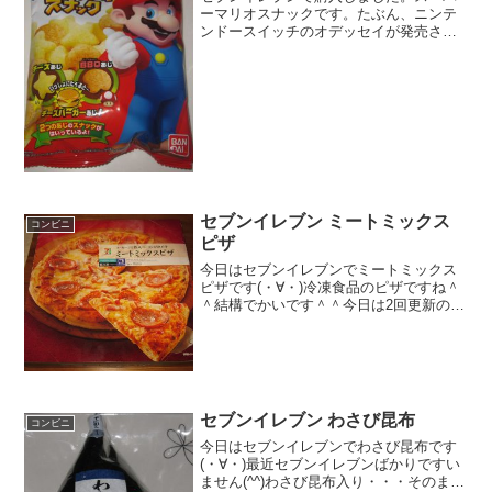
ーマリオスナックです。たぶん、ニンテ
ンドースイッチのオデッセイが発売され
るから、出してきたんじゃないかと思い
ます。スーパーマリオスナックチーズあ
じ、BBQあじでチーズバーガーあじで
す。カロリーはそんなに高...
セブンイレブン ミートミックス
コンビニ
ピザ
今日はセブンイレブンでミートミックス
ピザです(・∀・)冷凍食品のピザですね＾
＾結構でかいです＾＾今日は2回更新の2
回目冷凍＾＾温めて切りました＾＾食べ
た感想セブンイレブンの冷凍食品のピザ
ですね＾＾前々から気になっていてやっ
と購入＾＾まず、生...
セブンイレブン わさび昆布
コンビニ
今日はセブンイレブンでわさび昆布です
(・∀・)最近セブンイレブンばかりですい
ません(^^)わさび昆布入り・・・そのまま