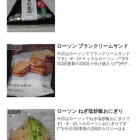
ですが(・∀・)見た目は完全に昆布です
（－－）食べた評価値段 １２０円
おいしさ ★★★★☆食感
★★★☆☆量 ...
ローソン ブランクリームサンド
コンビニ
今日はローソンでブランクリームサンド
です(・∀・)ナチュラルローソン（^^)/今
日2回更新の2回目小分け袋入り(^^)中(^^)
食べた評価値段 １４８円おいし
さ ★★★★☆食感 ★★★☆☆
量 ★★☆☆☆ カロリー １７
１Kｃ...
ローソン ねぎ塩炒飯おにぎり
コンビニ
今日はローソンでねぎ塩炒飯おにぎりで
す(・∀・)久々のローソンおにぎりです
(^^)/今日2回更新の2回目カロリーはまず
まず(^^)/具が結構あります（＾＾食べた
評価値段 １３０円おいしさ