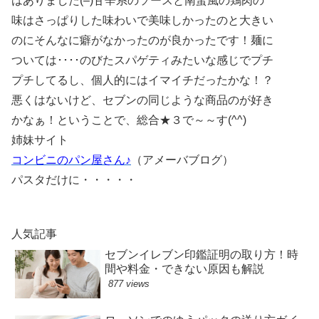
はありました(–)甘辛系のソースと南蛮風の鶏肉の
味はさっぱりした味わいで美味しかったのと大きい
のにそんなに癖がなかったのが良かったです！麺に
ついては････のびたスパゲティみたいな感じでプチ
プチしてるし、個人的にはイマイチだったかな！？
悪くはないけど、セブンの同じような商品のが好き
かなぁ！ということで、総合★３で～～す(^^)
姉妹サイト
コンビニのパン屋さん♪
（アメーバブログ）
パスタだけに・・・・・
人気記事
セブンイレブン印鑑証明の取り方！時
間や料金・できない原因も解説
877 views