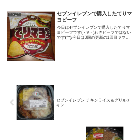
セブンイレブンで購入したてりマ
コンビニ
ヨビーフ
今日はセブンイレブンで購入したてりマ
ヨビーフです(・∀・)わさビーフではない
です(^^)/今日は3回の更新の1回目ヤマヨ
シ＾＾ポテトチップス＾＾食べた評価値
段 １２７円くらいでしたおいし
さ ★★★★☆食感 ★★★★☆
量 ★★...
セブンイレブン チキンライス＆グリルチ
キン