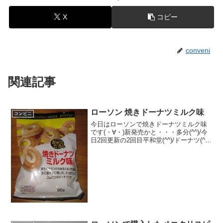
X
コピー
conveni
関連記事
ローソン 焼きドーナツミルク味
コンビニ
今日はローソンで焼きドーナツミルク味
です(・∀・)新発売かと・・・多分(^^)/今
日2回更新の2回目平和堂(^^)/ドーナツ(^^)
食べた評価値段 １０８円おいし
さ ★★★☆☆食感 ★★☆☆☆
量 ★★★☆☆ カロリー ３３
３...