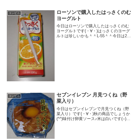
ローソンで購入したはっさくのむ
コンビニ
ヨーグルト
今日はローソンで購入したはっさくのむ
ヨーグルトです(・∀・)はっさくのヨーグ
ルトは珍しいかも＾＾L-55＾＾今日は2回
更新の1回目カロリーは普通＾＾中＾＾食
べた感想ローソンで購入したはっさくの
むヨーグルトです！のむヨーグルトの柑
橘系は結構珍...
セブンイレブン 月見つくね（野
コンビニ
菜入り）
今日はセブンイレブンで月見つくね（野
菜入り）です(・∀・)秋の商品でしょうか
(^^)味付け卵黄ソース♪米は白いです(--)食
べた評価値段 １４５円おいしさ
★★★☆☆食感 ★★★☆☆
量 ★★★☆☆ カロリー ２３８
Kｃａｌ評...