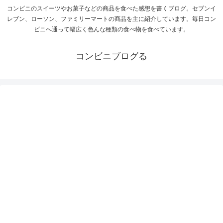
コンビニのスイーツやお菓子などの商品を食べた感想を書くブログ。セブンイ
レブン、ローソン、ファミリーマートの商品を主に紹介しています。毎日コン
ビニへ通って幅広く色んな種類の食べ物を食べています。
コンビニブログる