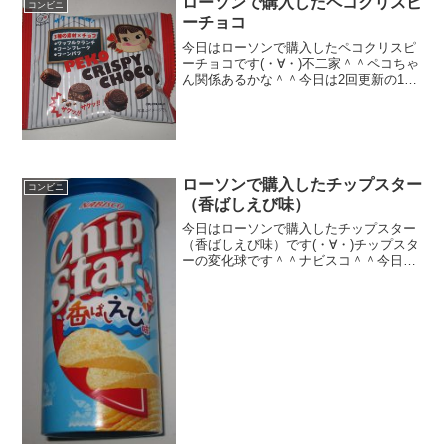
ローソンで購入したペコクリスピ
コンビニ
ーチョコ
今日はローソンで購入したペコクリスピ
ーチョコです(・∀・)不二家＾＾ペコちゃ
ん関係あるかな＾＾今日は2回更新の1回
目３種の素材＾＾パフやクランチ＾＾食
べた感想不二家のお菓子で、ペコちゃん
の名前使っていますが、ミルキーとはあ
まり関係ないですね...
ローソンで購入したチップスター
コンビニ
（香ばしえび味）
今日はローソンで購入したチップスター
（香ばしえび味）です(・∀・)チップスタ
ーの変化球です＾＾ナビスコ＾＾今日は2
回更新の1回目カロリー思ったよりある＾
＾海老みえます＾＾食べた感想チップス
ターの変わった味があったので購入！ち
ょっと前から気に...