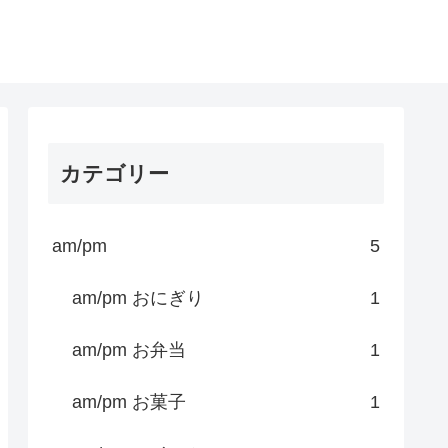
カテゴリー
am/pm
5
am/pm おにぎり
1
am/pm お弁当
1
am/pm お菓子
1