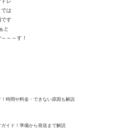
マドレ
きでは
麺です
ぁと
で～～～す！
方！時間や料金・できない原因も解説
方ガイド！準備から発送まで解説