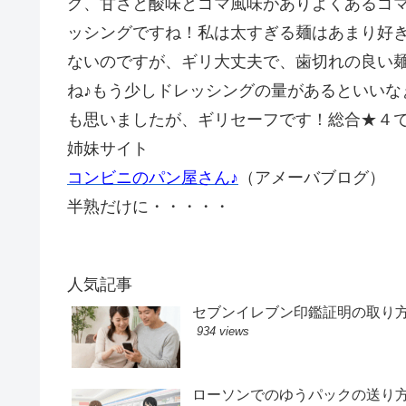
グ、甘さと酸味とゴマ風味がありよくあるゴ
ッシングですね！私は太すぎる麺はあまり好
ないのですが、ギリ大丈夫で、歯切れの良い
ね♪もう少しドレッシングの量があるといいな
も思いましたが、ギリセーフです！総合★４
姉妹サイト
コンビニのパン屋さん♪
（アメーバブログ）
半熟だけに・・・・・
人気記事
セブンイレブン印鑑証明の取り
934 views
ローソンでのゆうパックの送り