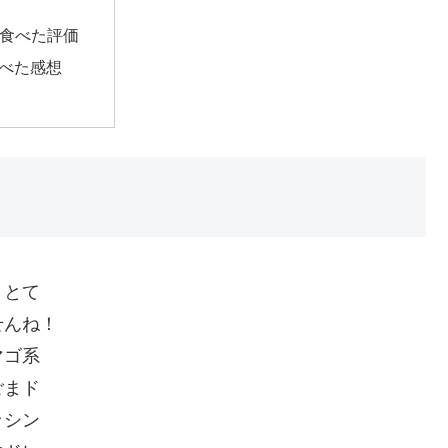
食べた評価
べた感想
、とて
せんね！
マゴ系
ごまド
ッシン