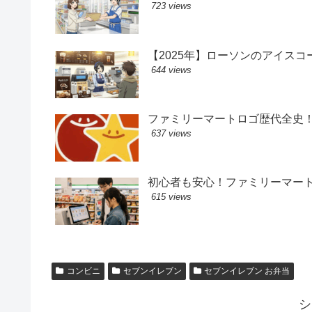
723 views
【2025年】ローソンのアイス
644 views
ファミリーマートロゴ歴代全史
637 views
初心者も安心！ファミリーマー
615 views
コンビニ
セブンイレブン
セブンイレブン お弁当
シ