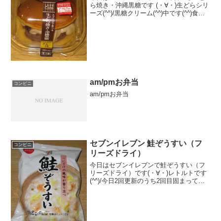
ら焼き・沖縄黒糖です (・∀・)生どらシリ
ーズ(^^)/黒糖クリーム(^^)中です(^^)食べ
た評価値段 １８０円おいしさ
★★★★☆食感 ★★★☆☆
量 ★★★☆☆ カロリー ２２
５Kｃａ...
am/pmお弁当
コンビニ
am/pmお弁当
セブンイレブン 鮭ぞうすい（フ
コンビニ
リーズドライ）
今日はセブンイレブンで鮭ぞうすい（フ
リーズドライ）です(・∀・)レトルトです
(^^)/今日2回更新のうち2回目固まってい
ます(^^)カップで作りました(^^)食べた評
価値段 １３８円おいしさ
★★★★☆食感 ★★★☆☆
量 ★...