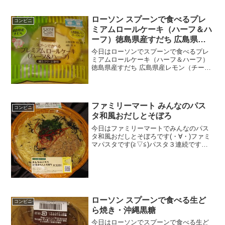
ローソン スプーンで食べるプレ
コンビニ
ミアムロールケーキ（ハーフ＆ハ
ーフ）徳島県産すだち 広島県産
レモン（チーズクリーム）
今日はローソンでスプーンで食べるプレ
ミアムロールケーキ（ハーフ＆ハーフ）
徳島県産すだち 広島県産レモン（チーズ
クリーム）です(・∀・)長い名前だ(^^)/今
日2回更新のうち2回目ハーフ＆ハーフ(^^)
すだちっぽいものが(^^)食べた評価値段...
ファミリーマート みんなのパス
コンビニ
タ和風おだしとそぼろ
今日はファミリーマートでみんなのパス
タ和風おだしとそぼろです(・∀・)ファミ
マパスタです(≧▽≦)パスタ３連続です
(°∀°)b絡めてみました(・∀・)食べた評価
値段 ３２０円おいしさ
★★★☆☆食感 ★★★★☆
量 ★★★★☆...
ローソン スプーンで食べる生ど
コンビニ
ら焼き・沖縄黒糖
今日はローソンでスプーンで食べる生ど