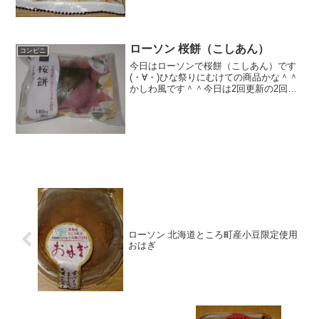
ローソン 桜餅（こしあん）
コンビニ
今日はローソンで桜餅（こしあん）です
(・∀・)ひな祭りにむけての商品かな＾＾
かしわ風です＾＾今日は2回更新の2回目
桜色＾＾餡たっぷりです＾＾食べた感想
ローソンの桜餅です！ひな祭り仕様の商
品です！かしわ風で桜味になっていま
す！・・・・桜餅があ...
ローソン 北海道ところ町産小豆限定使用
おはぎ