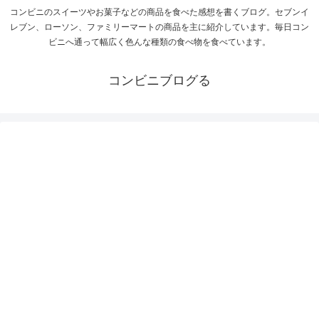
コンビニのスイーツやお菓子などの商品を食べた感想を書くブログ。セブンイ
レブン、ローソン、ファミリーマートの商品を主に紹介しています。毎日コン
ビニへ通って幅広く色んな種類の食べ物を食べています。
コンビニブログる