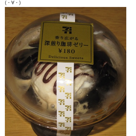
(・∀・)