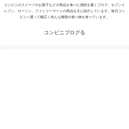
コンビニのスイーツやお菓子などの商品を食べた感想を書くブログ。セブンイ
レブン、ローソン、ファミリーマートの商品を主に紹介しています。毎日コン
ビニへ通って幅広く色んな種類の食べ物を食べています。
コンビニブログる