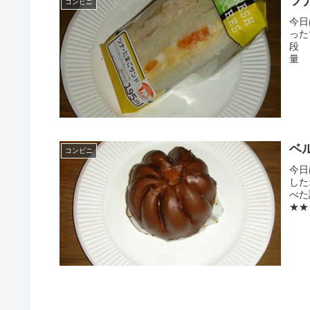
ツ
コンビニ
今日
った
段
量 
ベ
コンビニ
今日
した
べ
★★