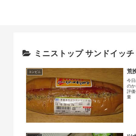
ミニストップ サンドイッチ
荒
コンビニ
今日
のか
評
量