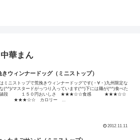
 中華まん
挽きウィンナードッグ（ミニストップ）
はミニストップで荒挽きウィンナードッグです(・∀・)九州限定な
な(^^)/マスタードがっつり入っています(^^)下には麺が(^^)食べた
価値段 １５０円おいしさ ★★★☆☆食感 ★★★☆☆
 ★★★☆☆ カロリー ...
2012.11.11