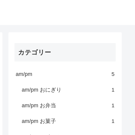
カテゴリー
am/pm
5
am/pm おにぎり
1
am/pm お弁当
1
am/pm お菓子
1