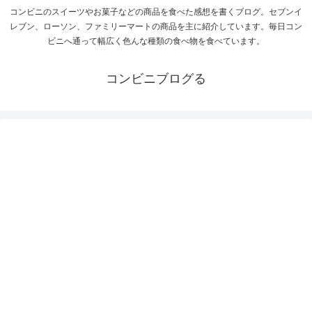
コンビニのスイーツやお菓子などの商品を食べた感想を書くブログ。セブンイ
レブン、ローソン、ファミリーマートの商品を主に紹介しています。毎日コン
ビニへ通って幅広く色んな種類の食べ物を食べています。
コンビニブログる