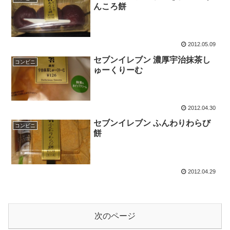
んころ餅
2012.05.09
セブンイレブン 濃厚宇治抹茶し
コンビニ
ゅーくりーむ
2012.04.30
セブンイレブン ふんわりわらび
コンビニ
餅
2012.04.29
次のページ