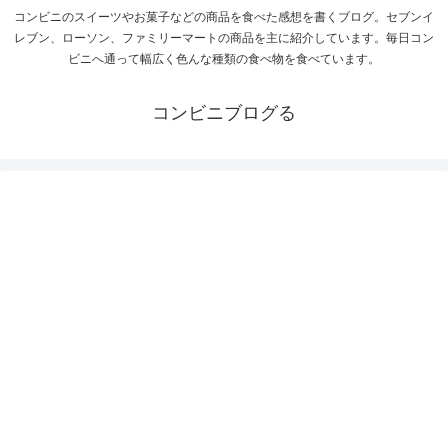
コンビニのスイーツやお菓子などの商品を食べた感想を書くブログ。セブンイ
レブン、ローソン、ファミリーマートの商品を主に紹介しています。毎日コン
ビニへ通って幅広く色んな種類の食べ物を食べています。
コンビニブログる