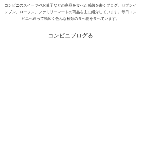
コンビニのスイーツやお菓子などの商品を食べた感想を書くブログ。セブンイ
レブン、ローソン、ファミリーマートの商品を主に紹介しています。毎日コン
ビニへ通って幅広く色んな種類の食べ物を食べています。
コンビニブログる