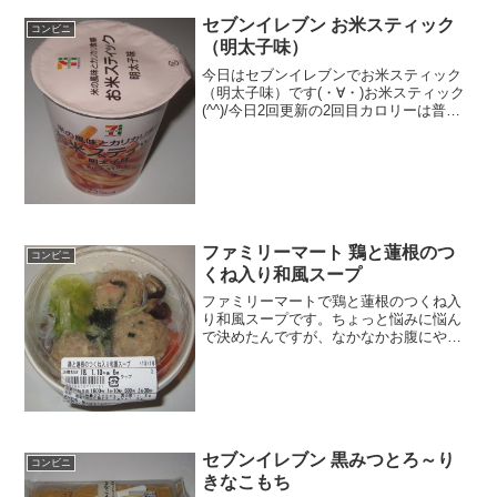
セブンイレブン お米スティック
コンビニ
（明太子味）
今日はセブンイレブンでお米スティック
（明太子味）です(・∀・)お米スティック
(^^)/今日2回更新の2回目カロリーは普通
かな(^^)/明太色(^^)食べた評価値段
１３８円おいしさ ★★★☆☆食
感 ★★★☆☆量
★★★☆☆ ...
ファミリーマート 鶏と蓮根のつ
コンビニ
くね入り和風スープ
ファミリーマートで鶏と蓮根のつくね入
り和風スープです。ちょっと悩みに悩ん
で決めたんですが、なかなかお腹にやさ
しい味で美味しかったと思います。鶏と
蓮根のつくね入り和風スープ和風スープ
ですね。カロリーは低いです。大きいつ
くねが３つ入っていました...
セブンイレブン 黒みつとろ～り
コンビニ
きなこもち