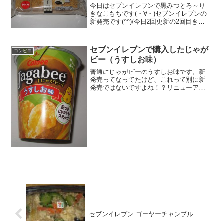
今日はセブンイレブンで黒みつとろ～り
きなこもちです(・∀・)セブンイレブンの
新発売です(^^)/今日2回更新の2回目きな
粉餅(^^)/黒蜜(^^)食べた評価値段 １
２０円おいしさ ★★★★☆食感
★★★★☆量 ★☆☆☆☆ カ...
セブンイレブンで購入したじゃが
コンビニ
ビー（うすしお味）
普通にじゃがビーのうすしお味です。新
発売ってなってたけど、これって別に新
発売ではないですよね！？リニューア
ル？？単に騙されただけかもしれません
が。ともあれ、じゃがビーの味を色々紹
介したいので購入しました。じゃがビー
（うすしお味）じゃがポック...
セブンイレブン ゴーヤーチャンプル