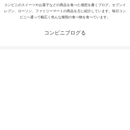
コンビニのスイーツやお菓子などの商品を食べた感想を書くブログ。セブンイ
レブン、ローソン、ファミリーマートの商品を主に紹介しています。毎日コン
ビニへ通って幅広く色んな種類の食べ物を食べています。
コンビニブログる