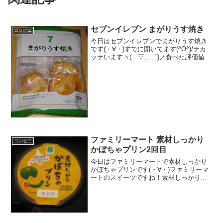
セブンイレブン まがりうす焼き
コンビニ
今日はセブンイレブンでまがりうす焼き
です(・∀・)すでに開いてます(^O^)/テカ
ッテいますヽ(゜▽、゜)ノ食べた評価値
段 １５８円おいしさ ★★★☆☆
食感 ★★★☆☆量
★★★★★ カロリー ４５Kｃａｌ×２
０評価 ★...
ファミリーマート 素材しっかり
コンビニ
かぼちゃプリン2回目
今日はファミリーマートで素材しっかり
かぼちゃプリンです(・∀・)ファミリーマ
ートのスイーツですね！素材しっかりか
ぼちゃプリンです＾＾今日は2回更新の2
回目確かに見た目も素材たっぷりな感じ
だな＾＾中もしっかりかぼちゃ色です＾
＾食べた感想ファミ...