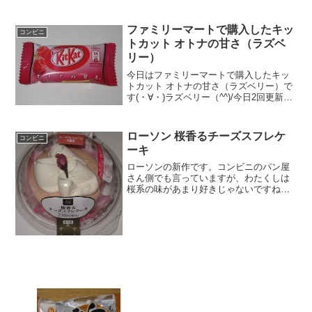
と前には、あずきバージョンを紹介しま
したが、もちもちブラックサンダーなる
ものを発見。クッキー生地の...
ファミリーマートで購入したキッ
コンビニ
トカット オトナの甘さ（ラズベ
リー）
今日はファミリーマートで購入したキッ
トカット オトナの甘さ（ラズベリー）で
す(・∀・)ラズベリー（^^)/今日2回更新の
1回目だけにオトナ？(^^)中は(^^)食べた評
価値段 ４３円くらいおいしさ
★★★☆☆食感 ★★★☆☆
ローソン 桜香るチーズスフレケ
コンビニ
量 ...
ーキ
ローソンの新作です。コンビニのパン屋
さん側でも言っていますが、わたくしは
桜系の味があまり好きじゃないですね。
桜餅とか、桜なんちゃらとか・・・とい
うことなんですが、実はこのスイーツは
そこまで無駄に桜味がしなかったので良
かったです。桜香るチーズ...