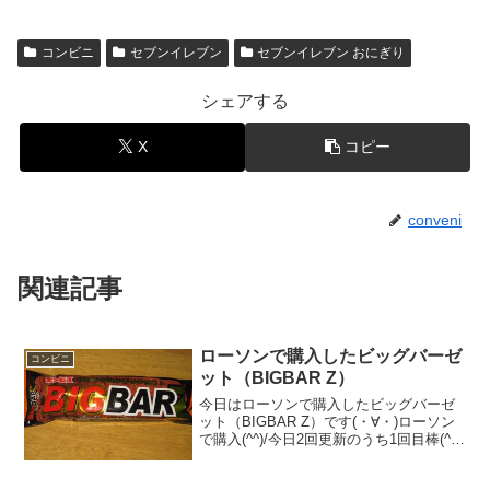
コンビニ
セブンイレブン
セブンイレブン おにぎり
シェアする
X
コピー
conveni
関連記事
ローソンで購入したビッグバーゼ
コンビニ
ット（BIGBAR Z）
今日はローソンで購入したビッグバーゼ
ット（BIGBAR Z）です(・∀・)ローソン
で購入(^^)/今日2回更新のうち1回目棒(^^)
崩れたけど星型です(^^)食べた評価値
段 ５２円おいしさ ★★★☆☆食