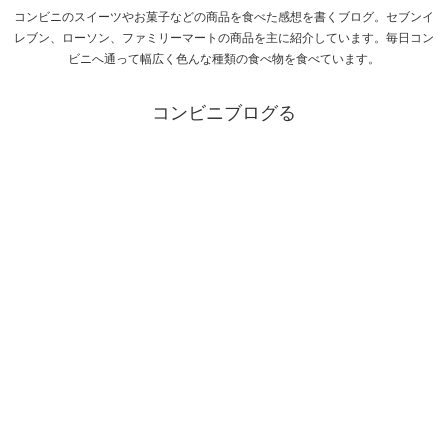
コンビニのスイーツやお菓子などの商品を食べた感想を書くブログ。セブンイ
レブン、ローソン、ファミリーマートの商品を主に紹介しています。毎日コン
ビニへ通って幅広く色んな種類の食べ物を食べています。
コンビニブログる