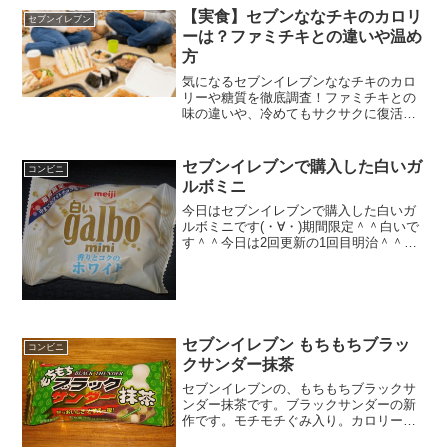
感 ★★★★☆量 ★★...
【実食】セブンななチキのカロリ
セブンイレブン
ーは？ファミチキとの違いや温め
方
気になるセブンイレブンななチキのカロ
リーや糖質を徹底調査！ファミチキとの
味の違いや、冷めてもサクサクに復活さ
せるトースターでの温め方も詳しく解説
します。今夜のおかずにセブンイレブン
ななチキを選ぶ前に知っておきたい、お
セブンイレブンで購入した白いガ
コンビニ
得なクーポン情報や絶品アレンジレシピ
ルボミニ
まで完全網羅しました。
今日はセブンイレブンで購入した白いガ
ルボミニです(・∀・)期間限定＾＾白いで
す＾＾今日は2回更新の1回目明治＾＾１
つ割ってます＾＾食べた感想セブンイレ
ブンで購入したガルボの白いバージョン
です！ノーマルの、ガルボと違って白い
だけにホワイトチョ...
セブンイレブン もちもちブラッ
コンビニ
クサンダー抹茶
セブンイレブンの、もちもちブラックサ
ンダー抹茶です。ブラックサンダーの新
作です。モチモチぐみ入り。カロリー
は、ぼちぼち。中＾＾食べた感想ちょっ