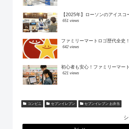
【2025年】ローソンのアイス
651 views
ファミリーマートロゴ歴代全史
642 views
初心者も安心！ファミリーマー
621 views
コンビニ
セブンイレブン
セブンイレブン お弁当
シ