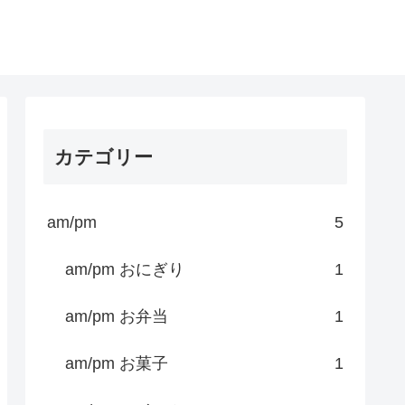
カテゴリー
am/pm
5
am/pm おにぎり
1
am/pm お弁当
1
am/pm お菓子
1