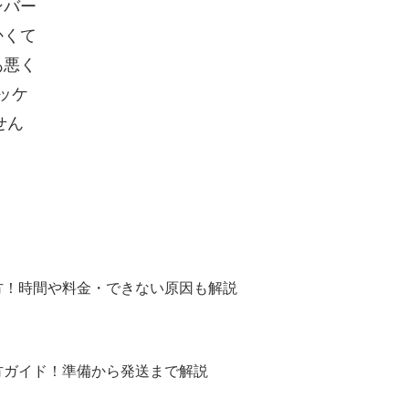
ンバー
かくて
あ悪く
ッケ
せん
方！時間や料金・できない原因も解説
方ガイド！準備から発送まで解説