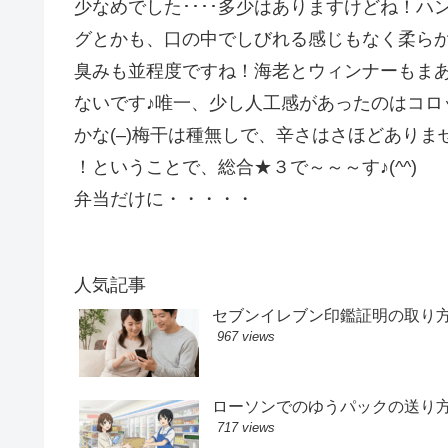
少なめでした････多少はありますけどね！ハ
グとかも、口の中でしびれる感じもなく柔ら
臭みも並程度ですね！海老とウィンナーもま
ないです♪唯一、少し人工感があったのはコロ
かな(–)梅干は種無しで、辛さはさほどありま
！ということで、総合★３で～～～す♪(^^)
弁当だけに・・・・・
人気記事
セブンイレブン印鑑証明の取り
967 views
ローソンでのゆうパックの送り
717 views