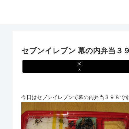
セブンイレブン 幕の内弁当３
X
今日はセブンイレブンで幕の内弁当３９８です 