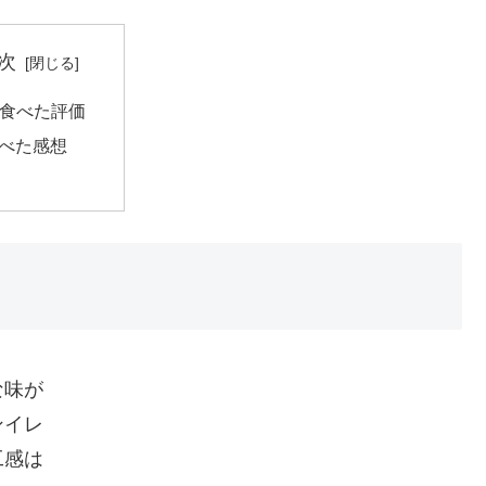
次
食べた評価
べた感想
な味が
ンイレ
工感は