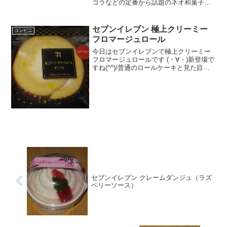
コラなどの定番から話題のネオ和菓子、
ダイエット中でも安心な低糖質商品まで
徹底的に実食レビューしました。失敗し
ない選び方も網羅。今の気分にぴったり
セブンイレブン 極上クリーミー
コンビニ
のセブンイレブン人気スイーツが必ず見
フロマージュロール
つかります。
今日はセブンイレブンで極上クリーミー
フロマージュロールです (・∀・)新登場で
すね(^^)/普通のロールケーキと見た目は
同じ(^^)削りました(^^)食べた評価値
段 １７０円おいしさ ★★★★★
食感 ★★★★☆量
★★★☆☆...
セブンイレブン クレームダンジュ（ラズ
ベリーソース）