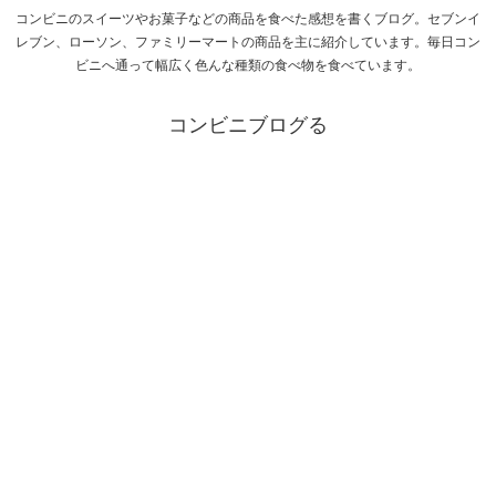
コンビニのスイーツやお菓子などの商品を食べた感想を書くブログ。セブンイ
レブン、ローソン、ファミリーマートの商品を主に紹介しています。毎日コン
ビニへ通って幅広く色んな種類の食べ物を食べています。
コンビニブログる