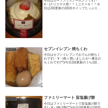
今日はローソンでスノーボンブです(・
∀・)クリスマス用＾＾ミニケーキ＾＾今
日は2回更新の2回目ホイップたっぷり＾
＾中はクリームの層に＾＾
セブンイレブン 焼ちくわ
コンビニ
今日はセブンイレブンでおでんの焼ちく
わです(・∀・)色々買いましたが一番左の
ちくわです(^^)/今日2回更新のうち1回目
おでんの季節になってきました(^^)こんな
感じ(^^)食べた評価値段 １００円お
いしさ ★★★☆☆食感
★★★☆...
ファミリーマート 旨塩揚げ餅
コンビニ
今日はファミリーマートで旨塩揚げ餅で
す(・∀・)揚げ餅(^^)/今日2回更新の2回目