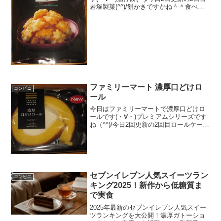
岩塚製菓(^^)/餅かきですかね＾＾食べた
評価値段 １６０円くらいおいし
さ ★★★☆☆食感 ★★★☆☆
量 ★★★☆☆ カロリー ３１
６Kｃａ...
ファミリーマート 濃厚口どけロ
コンビニ
ール
今日はファミリーマートで濃厚口どけロ
ールです(・∀・)プレミアムシリーズです
ね（^^)/今日2回更新の2回目ロールケーキ
(^^)削ってみた(^^)食べた評価値段
１５４円おいしさ ★★★★★食
感 ★★★★☆量
★★★☆☆ カ...
セブンイレブン人気スイーツラン
コンビニ
キング2025！新作から低糖質ま
で実食
2025年最新のセブンイレブン人気スイー
ツランキングを大公開！濃厚ガトーショ