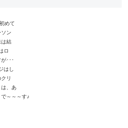
初めて
ーソン
味は結
はロ
･･･
ジはし
のクリ
さは、あ
で～～～す♪