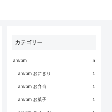
カテゴリー
am/pm
5
am/pm おにぎり
1
am/pm お弁当
1
am/pm お菓子
1