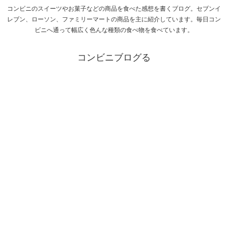
コンビニのスイーツやお菓子などの商品を食べた感想を書くブログ。セブンイ
レブン、ローソン、ファミリーマートの商品を主に紹介しています。毎日コン
ビニへ通って幅広く色んな種類の食べ物を食べています。
コンビニブログる