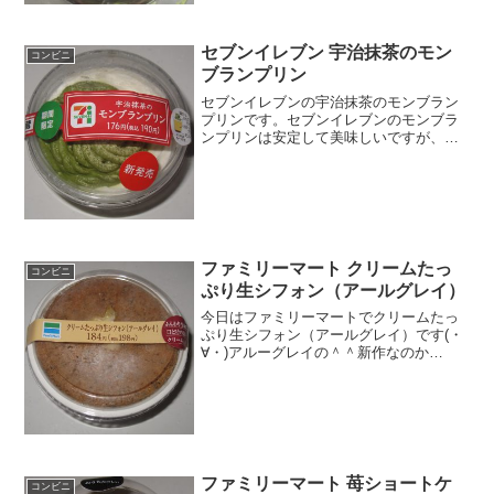
セブンイレブン 宇治抹茶のモン
コンビニ
ブランプリン
セブンイレブンの宇治抹茶のモンブラン
プリンです。セブンイレブンのモンブラ
ンプリンは安定して美味しいですが、今
回はクリームが抹茶バージョンになって
います。宇治抹茶のモンブランプリン新
発売ですね。クリスマス仕様かな。カロ
リーは、普通。クリームの...
ファミリーマート クリームたっ
コンビニ
ぷり生シフォン（アールグレイ）
今日はファミリーマートでクリームたっ
ぷり生シフォン（アールグレイ）です(・
∀・)アルーグレイの＾＾新作なのか
な！？＾＾今日は2回更新の2回目クリー
ム注入口が＾＾中＾＾食べた感想ファミ
リーマートの生シフォンです！アールグ
レイ風味のシフォンです...
ファミリーマート 苺ショートケ
コンビニ