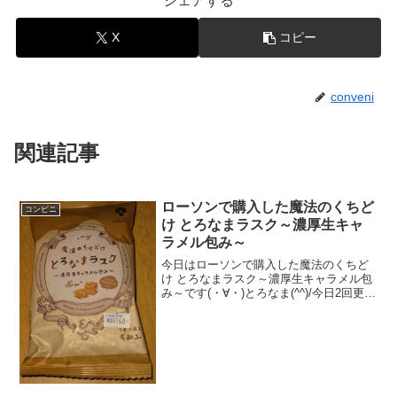
シェアする
X
コピー
conveni
関連記事
ローソンで購入した魔法のくちど
コンビニ
け とろなまラスク～濃厚生キャ
ラメル包み～
今日はローソンで購入した魔法のくちど
け とろなまラスク～濃厚生キャラメル包
み～です(・∀・)とろなま(^^)/今日2回更新
のうち1回目包まれています(^^)こんな感
じ(^^)食べた評価値段 １６０円おい
しさ ★★★★☆食感 ★★★☆...