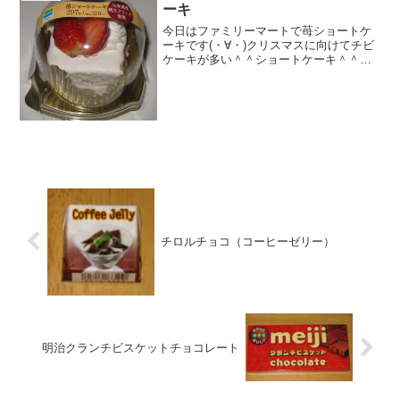
ーキ
今日はファミリーマートで苺ショートケ
ーキです(・∀・)クリスマスに向けてチビ
ケーキが多い＾＾ショートケーキ＾＾今
日は2回更新の2回目苺がのっています＾
＾中＾＾食べた感想ファミリーマートの
ミニケーキです！どこのコンビニもミニ
ケーキを出してきて...
チロルチョコ（コーヒーゼリー）
明治クランチビスケットチョコレート