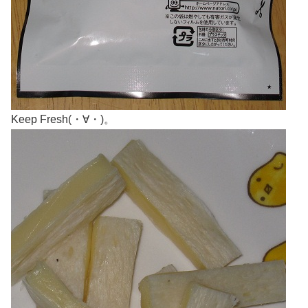
Keep Fresh(・∀・)。