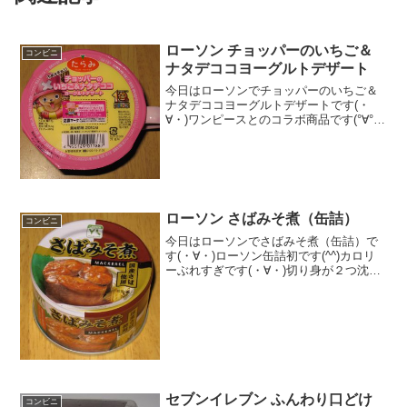
ローソン チョッパーのいちご＆
コンビニ
ナタデココヨーグルトデザート
今日はローソンでチョッパーのいちご＆
ナタデココヨーグルトデザートです(・
∀・)ワンピースとのコラボ商品です(°∀°)b
チョッパーカップゲット(≧▽≦)ってカッ
プの中にないし・・食べた評価値
段 ３９８円おいしさ ★★★☆☆
食感 ★★★...
ローソン さばみそ煮（缶詰）
コンビニ
今日はローソンでさばみそ煮（缶詰）で
す(・∀・)ローソン缶詰初です(^^)カロリ
ーぶれすぎです(・∀・)切り身が２つ沈ん
でました(^-^)/食べた評価値段 １０
５円おいしさ ★★★★☆食感
★★★☆☆量 ★★★☆☆ カロ
リー...
セブンイレブン ふんわり口どけ
コンビニ