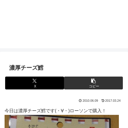
濃厚チーズ鱈
X
コピー
2010.06.09
2017.03.24
今日は濃厚チーズ鱈です(・∀・)ローソンで購入！