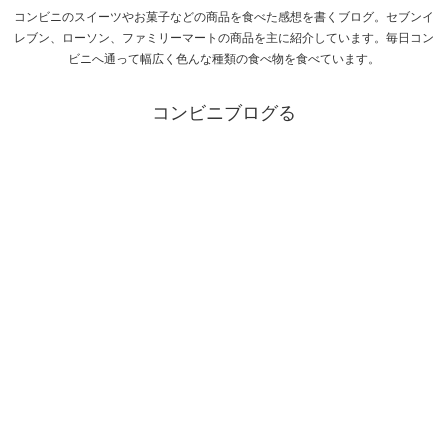
コンビニのスイーツやお菓子などの商品を食べた感想を書くブログ。セブンイ
レブン、ローソン、ファミリーマートの商品を主に紹介しています。毎日コン
ビニへ通って幅広く色んな種類の食べ物を食べています。
コンビニブログる