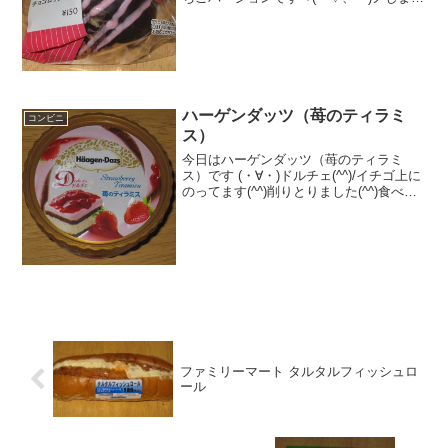
ま模様ですね(・∀・)中は隙間有りです(・
∀・)食べた評価値段 １５０円おい
しさ ★★★☆☆食感 ★★★★☆
量 ...
ハーゲンダッツ（苺のティラミ
コンビニ
ス）
今日はハーゲンダッツ（苺のティラミ
ス）です (・∀・)ドルチェ(^^)/イチゴ上に
のってます(^^)削りとりました(^^)食べた
評価値段 ３３６円おいしさ
★★★★☆食感 ★★★★☆
量 ★★★☆☆ カロリー ２２
１Kｃａｌ評...
ファミリーマート タルタルフィッシュロ
ール