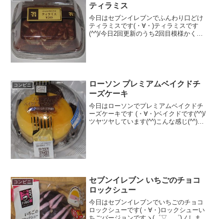
ティラミス
今日はセブンイレブンでふんわり口どけ
ティラミスです(・∀・)ティラミスです
(^^)/今日2回更新のうち2回目模様かくれ
ました(^^)やっぱり水分が(^^)食べた評価
値段 ２６０円おいしさ
★★★★☆食感 ★★☆☆☆
量 ★★★...
ローソン プレミアムベイクドチ
コンビニ
ーズケーキ
今日はローソンでプレミアムベイクドチ
ーズケーキです (・∀・)ベイクドです(^^)/
ツヤツヤしています(^^)こんな感じ(^^)食
べた評価値段 ２１０円おいしさ
★★★★★食感 ★★★★☆
量 ★★☆☆☆ カロリー ２０
５Kｃ...
セブンイレブン いちごのチョコ
コンビニ
ロックシュー
今日はセブンイレブンでいちごのチョコ
ロックシューです(・∀・)ロックシューい
ちごバージョンですヽ(゜▽、゜)ノしまし