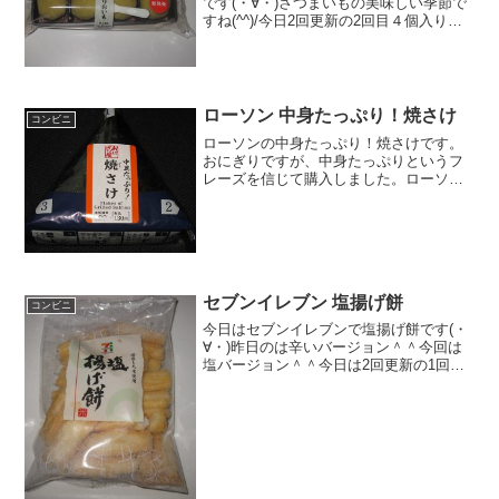
です(・∀・)さつまいもの美味しい季節で
すね(^^)/今日2回更新の2回目４個入り
(^^)/中(^^)食べた評価値段 １３０円
おいしさ ★★★★☆食感
★★★☆☆量 ★★☆☆☆ カロ
リー ...
ローソン 中身たっぷり！焼さけ
コンビニ
ローソンの中身たっぷり！焼さけです。
おにぎりですが、中身たっぷりというフ
レーズを信じて購入しました。ローソン
は具が少ないイメージがあるので、中身
たっぷりくらいでちょうど良い感じでし
たけどね。中身たっぷり！焼さけ中身た
っぷりを信じよう。デリカ...
セブンイレブン 塩揚げ餅
コンビニ
今日はセブンイレブンで塩揚げ餅です(・
∀・)昨日のは辛いバージョン＾＾今回は
塩バージョン＾＾今日は2回更新の1回目
カロリーはそこそこかな＾＾塩っぽい＾
＾食べた感想セブンイレブンの塩揚げ餅
です！昨日のは、塩揚げ餅に、辛さをプ
ラスした仕様の揚げ...