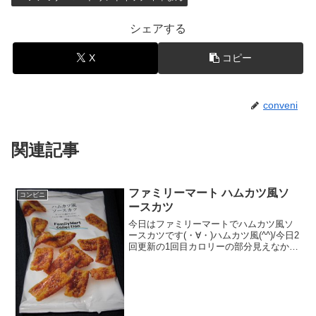
シェアする
X
コピー
conveni
関連記事
ファミリーマート ハムカツ風ソ
コンビニ
ースカツ
今日はファミリーマートでハムカツ風ソ
ースカツです(・∀・)ハムカツ風(^^)/今日2
回更新の1回目カロリーの部分見えなかっ
た＾＾カツ＾＾食べた評価値段 ９
６円おいしさ ★★★★☆食感
★★★★☆量 ★★☆☆☆ カロ
リー ２３...