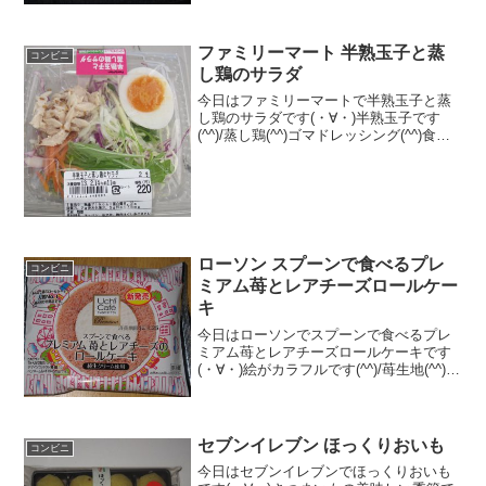
ファミリーマート 半熟玉子と蒸
コンビニ
し鶏のサラダ
今日はファミリーマートで半熟玉子と蒸
し鶏のサラダです(・∀・)半熟玉子です
(^^)/蒸し鶏(^^)ゴマドレッシング(^^)食べ
た評価値段 １８０円おいしさ
★★★☆☆食感 ★★★☆☆
量 ★★★☆☆ カロリー ７１
Kｃａｌ 脂...
ローソン スプーンで食べるプレ
コンビニ
ミアム苺とレアチーズロールケー
キ
今日はローソンでスプーンで食べるプレ
ミアム苺とレアチーズロールケーキです
(・∀・)絵がカラフルです(^^)/苺生地(^^)拡
大(^^)食べた評価値段 １９０円おい
しさ ★★★★☆食感 ★★★★☆
量 ★★★☆☆ カロリー ２...
セブンイレブン ほっくりおいも
コンビニ
今日はセブンイレブンでほっくりおいも