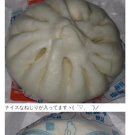
ナイスなねじりが入ってますヽ(゜▽、゜)ノ