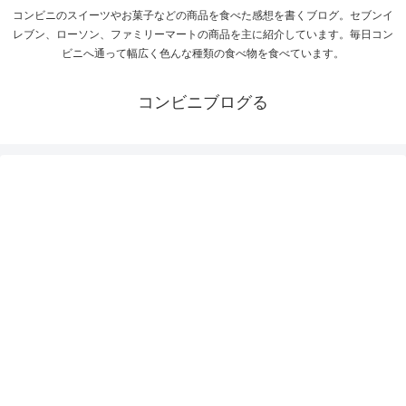
コンビニのスイーツやお菓子などの商品を食べた感想を書くブログ。セブンイ
レブン、ローソン、ファミリーマートの商品を主に紹介しています。毎日コン
ビニへ通って幅広く色んな種類の食べ物を食べています。
コンビニブログる