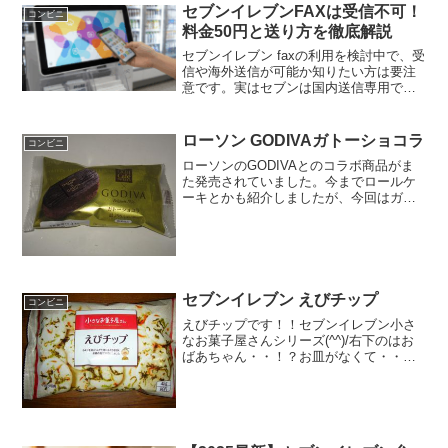
セブンイレブンFAXは受信不可！
コンビニ
料金50円と送り方を徹底解説
セブンイレブン faxの利用を検討中で、受
信や海外送信が可能か知りたい方は要注
意です。実はセブンは国内送信専用で、
受信には一切対応していません。本記事
では、画質問わず一律50円とお得なセブ
ンイレブン faxの料金や、スマホデータの
ローソン GODIVAガトーショコラ
コンビニ
送信手順、忘れがちなレポート設定まで
ローソンのGODIVAとのコラボ商品がま
徹底解説します。
た発売されていました。今までロールケ
ーキとかも紹介しましたが、今回はガト
ーショコラですね。ちなみに今まで紹介
したリンクをつけています。GODIVAシ
ョコラロールケーキGODIVAショコラプ
リンGODI...
セブンイレブン えびチップ
コンビニ
えびチップです！！セブンイレブン小さ
なお菓子屋さんシリーズ(^^)/右下のはお
ばあちゃん・・！？お皿がなくて・・・
空け口をショット(・∀・)食べた評価値
段 ９０円おいしさ ★★★★☆食
感 ★★★☆☆量
★★★☆☆ カロリー ...