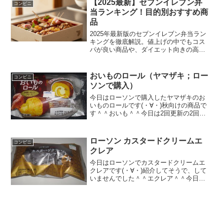
【2025最新】セブンイレブン弁
コンビニ
当ランキング！目的別おすすめ商
品
2025年最新版のセブンイレブン弁当ラン
キングを徹底解説。値上げの中でもコス
パが良い商品や、ダイエット向きの高タ
ンパクメニュー、話題のドカ盛り弁当ま
で網羅しました。味や価格だけでなく、
今の気分に合うセブンイレブン弁当ラン
おいものロール（ヤマザキ；ロー
コンビニ
キングの活用法を知って、毎日のランチ
ソンで購入）
選びをもっと楽しくお得にしましょう。
今日はローソンで購入したヤマザキのお
いものロールです(・∀・)秋向けの商品で
す＾＾おいも＾＾今日は2回更新の2回目
なんかムッチリしています＾＾クリーム
＾＾食べた感想おいものロールケーキと
いうことで、生地にもお芋が入っている
ローソン カスタードクリームエ
コンビニ
のと、お芋のクリー...
クレア
今日はローソンでカスタードクリームエ
クレアです(・∀・)紹介してそうで、して
いませんでした＾＾エクレア＾＾今日は2
回更新の2回目見た目ももちろんエクレア
＾＾中もエクレア＾＾食べた感想ローソ
ンのカスタードクリームエクレアです！
こんなパッケージ...