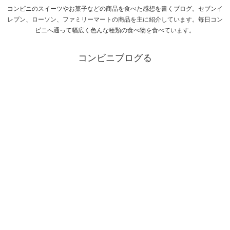
コンビニのスイーツやお菓子などの商品を食べた感想を書くブログ。セブンイ
レブン、ローソン、ファミリーマートの商品を主に紹介しています。毎日コン
ビニへ通って幅広く色んな種類の食べ物を食べています。
コンビニブログる