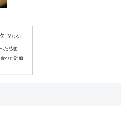
次
べた感想
食べた評価