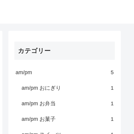
カテゴリー
am/pm
5
am/pm おにぎり
1
am/pm お弁当
1
am/pm お菓子
1