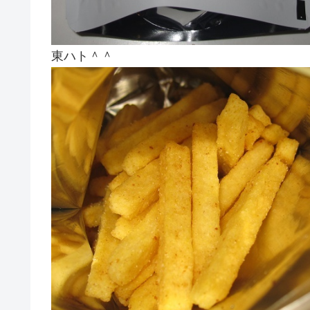
東ハト＾＾