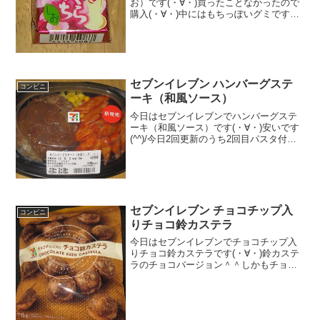
お）です(・∀・)買ったことなかったので
購入(・∀・)中にはもちっぽいグミです♪
食べた評価値段 ３２円おいしさ
★☆☆☆☆食感 ★★★☆☆
量 ★☆☆☆☆ カロリー ５０
Kｃａｌ評価 ★☆...
セブンイレブン ハンバーグステ
コンビニ
ーキ（和風ソース）
今日はセブンイレブンでハンバーグステ
ーキ（和風ソース）です(・∀・)安いです
(^^)/今日2回更新のうち2回目パスタ付き
ですね！(^^)中は(^^)食べた評価値
段 ２５０円おいしさ ★★★★☆
食感 ★★★☆☆量
★★★☆☆ ...
セブンイレブン チョコチップ入
コンビニ
りチョコ鈴カステラ
今日はセブンイレブンでチョコチップ入
りチョコ鈴カステラです(・∀・)鈴カステ
ラのチョコバージョン＾＾しかもチョコ
チップ入り＾＾今日は2回更新の2回目ロ
ーヤル製菓・＾＾チョコ色かな＾＾食べ
た感想セブンイレブンの鈴カステラは少
し軽めの食感でモソ...