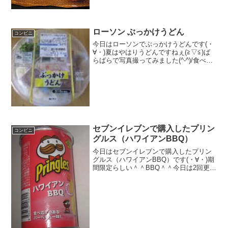
ローソン ぶっかけうどん
コンビニ
今日はローソンでぶっかけうどんです(・
∀・)夏はやはりうどんですねぇ(≧▽≦)ば
らばらで写真撮ってみました(^-^)/食べた
評価値段 ３１５円おいしさ
★★★☆☆食感 ★★☆☆☆
量 ★★★★☆ カロリ
ー ？？？Kｃａｌ評価 ...
セブンイレブンで購入したプリン
コンビニ
グルス（ハワイアンBBQ）
今日はセブンイレブンで購入したプリン
グルス（ハワイアンBBQ）です(・∀・)期
間限定らしい＾＾BBQ＾＾今日は2回更新
の1回目カロリーはまあまあかな＾＾中＾
＾食べた感想プリングルスの期間限定の
味です！ハワイアンBBQですね＾＾最近
たまにハワ...