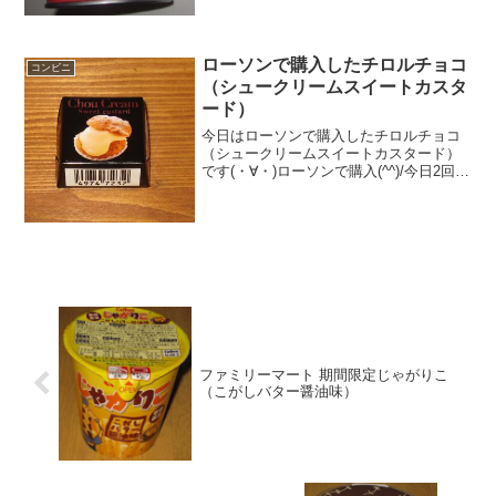
ローソンで購入したチロルチョコ
コンビニ
（シュークリームスイートカスタ
ード）
今日はローソンで購入したチロルチョコ
（シュークリームスイートカスタード）
です(・∀・)ローソンで購入(^^)/今日2回更
新のうち1回目音符(^^)ビスケット(^^)食べ
た評価値段 ２１円おいしさ
★★★☆☆食感 ★★★★☆
量 ...
ファミリーマート 期間限定じゃがりこ
（こがしバター醤油味）