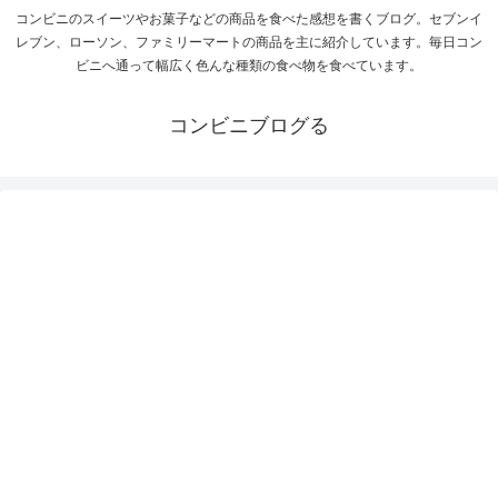
コンビニのスイーツやお菓子などの商品を食べた感想を書くブログ。セブンイ
レブン、ローソン、ファミリーマートの商品を主に紹介しています。毎日コン
ビニへ通って幅広く色んな種類の食べ物を食べています。
コンビニブログる