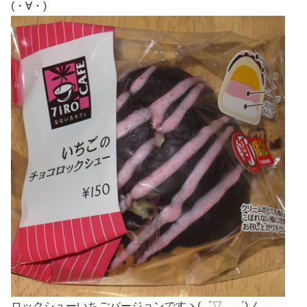
(・∀・)
ロックシューいちごバージョンですヽ(゜▽、゜)ノ