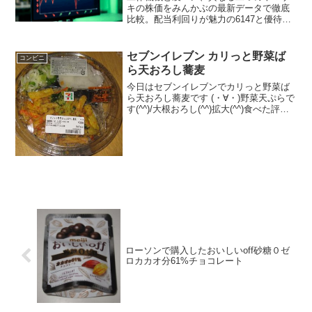
キの株価をみんかぶの最新データで徹底
比較。配当利回りが魅力の6147と優待が
人気の2212について解説します。ヤマザ
キの株価やみんかぶのアナリスト予想、
掲示板の口コミを参考に、それぞれの買
セブンイレブン カリっと野菜ば
コンビニ
い時や将来性を詳しく確認しましょう。
ら天おろし蕎麦
今日はセブンイレブンでカリっと野菜ば
ら天おろし蕎麦です (・∀・)野菜天ぷらで
す(^^)/大根おろし(^^)拡大(^^)食べた評価
値段 ３９８円おいしさ
★★★★☆食感 ★★★★☆
量 ★★★★☆ カロリー ５４
７Kｃａｌ 脂...
ローソンで購入したおいしいoff砂糖０ゼ
ロカカオ分61%チョコレート