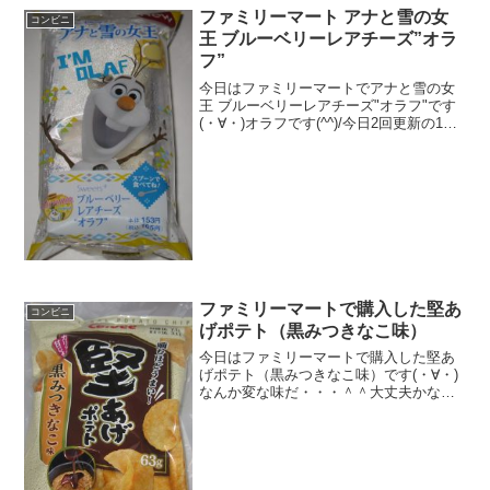
ファミリーマート アナと雪の女
コンビニ
王 ブルーベリーレアチーズ”オラ
フ”
今日はファミリーマートでアナと雪の女
王 ブルーベリーレアチーズ"オラフ"です
(・∀・)オラフです(^^)/今日2回更新の1回
目チョコチップずれています(^^)/下にブ
ルーベリー(^^)食べた評価値段 １６
５円おいしさ ★★★☆☆食感 ...
ファミリーマートで購入した堅あ
コンビニ
げポテト（黒みつきなこ味）
今日はファミリーマートで購入した堅あ
げポテト（黒みつきなこ味）です(・∀・)
なんか変な味だ・・・＾＾大丈夫かな＾
＾今日は2回更新の1回目カロリーは普通
かな＾＾中はこんな＾＾食べた感想ファ
ミリーマートで購入した、堅あげポテト
ですね＾＾味が・・...