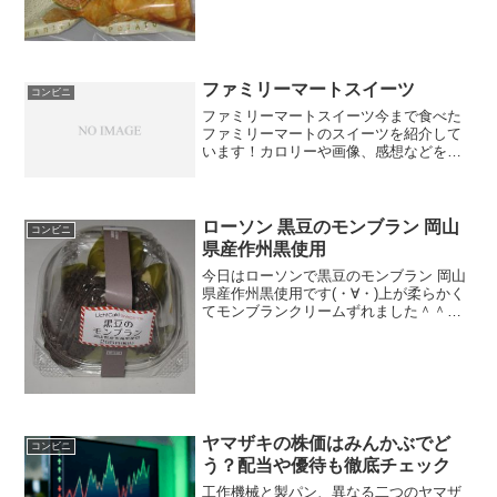
ファミリーマートスイーツ
コンビニ
ファミリーマートスイーツ今まで食べた
ファミリーマートのスイーツを紹介して
います！カロリーや画像、感想などを掲
載しています！ぜひご覧いただければと
思います。
ローソン 黒豆のモンブラン 岡山
コンビニ
県産作州黒使用
今日はローソンで黒豆のモンブラン 岡山
県産作州黒使用です(・∀・)上が柔らかく
てモンブランクリームずれました＾＾黒
豆＾＾今日は2回更新の2回目クリーム
が・・・寄っている＾＾中には豆だ＾＾
食べた感想ローソンの新作スイーツなの
かな＾＾黒豆のモン...
ヤマザキの株価はみんかぶでど
コンビニ
う？配当や優待も徹底チェック
工作機械と製パン、異なる二つのヤマザ