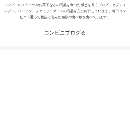
コンビニのスイーツやお菓子などの商品を食べた感想を書くブログ。セブンイ
レブン、ローソン、ファミリーマートの商品を主に紹介しています。毎日コン
ビニへ通って幅広く色んな種類の食べ物を食べています。
コンビニブログる