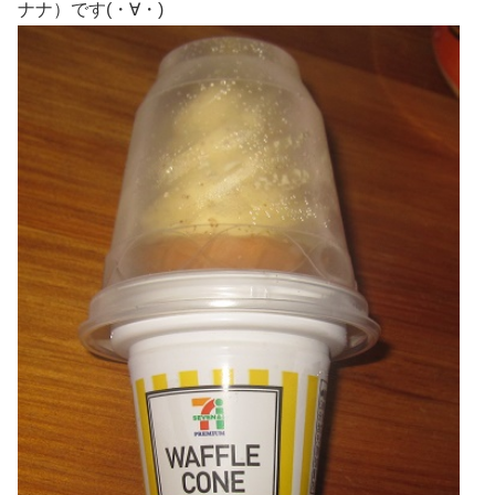
ナナ）です(・∀・)