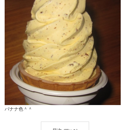
バナナ色＾＾