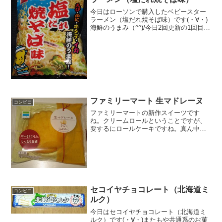
ログインできない時の対処法まで詳しく
紹介します。
今日はローソンで購入したベビースター
ラーメン（塩だれ焼そば味）です(・∀・)
海鮮のうまみ（^^)/今日2回更新の1回目シ
ーフード味って昔ありましたよね(^^)白い
(^^)食べた評価値段 １０８円おいし
さ ★★★☆☆食感 ★★★★☆
量...
ファミリーマート 生マドレーヌ
コンビニ
ファミリーマートの新作スイーツです
ね。クリームロールということですが、
要するにロールケーキですね。真ん中ま
で生地が進出してきているので、クリー
ムの量は少し控えめな印象かな。生マド
レーヌマドレーヌが生になっています。
不二家なんだ。貝殻みたいな...
セコイヤチョコレート（北海道ミ
コンビニ
ルク）
今日はセコイヤチョコレート（北海道ミ
ルク）です(・∀・)またもや共通系のお菓