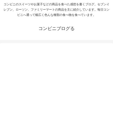
コンビニのスイーツやお菓子などの商品を食べた感想を書くブログ。セブンイ
レブン、ローソン、ファミリーマートの商品を主に紹介しています。毎日コン
ビニへ通って幅広く色んな種類の食べ物を食べています。
コンビニブログる