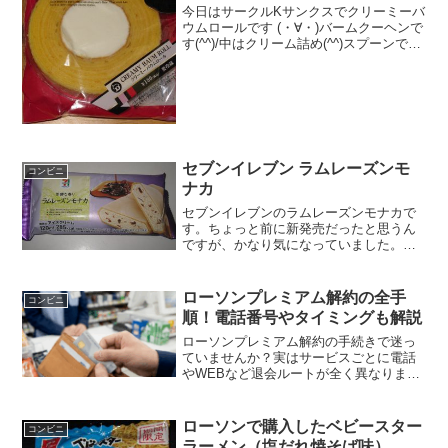
今日はサークルKサンクスでクリーミーバ
ウムロールです (・∀・)バームクーヘンで
す(^^)/中はクリーム詰め(^^)スプーンで削
ってみました♪食べた評価値段 １８
０円おいしさ ★★★★☆食感
★★★★☆量 ★★★☆☆ カロ
リ...
セブンイレブン ラムレーズンモ
コンビニ
ナカ
セブンイレブンのラムレーズンモナカで
す。ちょっと前に新発売だったと思うん
ですが、かなり気になっていました。子
供のころはラムレーズン苦手だったんで
すけどね＾＾ラムレーズンモナカセブン
プレミアムのアイスですね。カロリーは
ローソンプレミアム解約の全手
コンビニ
アイスだとこんなもんかな...
順！電話番号やタイミングも解説
ローソンプレミアム解約の手続きで迷っ
ていませんか？実はサービスごとに電話
やWEBなど退会ルートが全く異なりま
す。この記事ではLEncoreやPontaパスな
ど、複雑なローソンプレミアム解約の全
手順を徹底解説。日割り計算の有無や損
ローソンで購入したベビースター
コンビニ
をしないタイミング、繋がる電話番号や
ラーメン（塩だれ焼そば味）