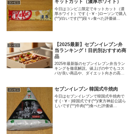
キットカット（濃厚ホワイト）
コンビニ
今日はコンビニ限定でキットカット（濃
厚ホワイト）です (・∀・)ローソンで購入
(^^)/白いです(^^)段々♪食べた評価値
段 １２６円おいしさ ★★★☆☆
食感 ★★★★☆量
★★★☆☆ カロリー ２４５Kｃａｌ評
価 ★★...
【2025最新】セブンイレブン弁
コンビニ
当ランキング！目的別おすすめ商
品
2025年最新版のセブンイレブン弁当ラン
キングを徹底解説。値上げの中でもコス
パが良い商品や、ダイエット向きの高タ
ンパクメニュー、話題のドカ盛り弁当ま
で網羅しました。味や価格だけでなく、
今の気分に合うセブンイレブン弁当ラン
セブンイレブン 韓国式牛焼肉
コンビニ
キングの活用法を知って、毎日のランチ
今日はセブンイレブンで韓国式牛焼肉で
選びをもっと楽しくお得にしましょう。
す (・∀・)韓国式です(^^)/東方神起公認ら
しいです(^^)牛肉(^^)食べた評価値
段 １３６円おいしさ ★★★★☆
食感 ★★★★☆量
★★★☆☆ カロリー ２０７Kｃａｌ評
価 ★...