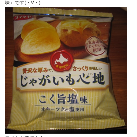
味）です(・∀・)