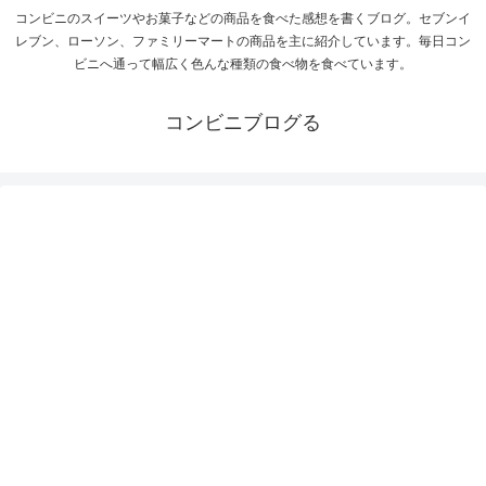
コンビニのスイーツやお菓子などの商品を食べた感想を書くブログ。セブンイ
レブン、ローソン、ファミリーマートの商品を主に紹介しています。毎日コン
ビニへ通って幅広く色んな種類の食べ物を食べています。
コンビニブログる