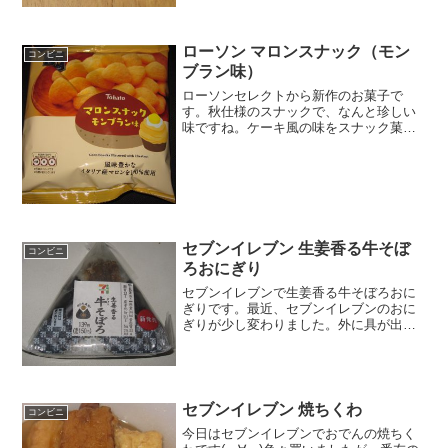
ローソン マロンスナック（モン
コンビニ
ブラン味）
ローソンセレクトから新作のお菓子で
す。秋仕様のスナックで、なんと珍しい
味ですね。ケーキ風の味をスナック菓子
にもってきています。マロンスナック
（モンブラン味）最近流行りのイタリア
産マロン。東ハトですね。丸目の形。マ
ロンスナック（モンブラン味）...
セブンイレブン 生姜香る牛そぼ
コンビニ
ろおにぎり
セブンイレブンで生姜香る牛そぼろおに
ぎりです。最近、セブンイレブンのおに
ぎりが少し変わりました。外に具が出
て、中も入っています。中の量はちょっ
と減ったけど。生姜香る牛そぼろおにぎ
り新発売ですね。竹の子生姜入りらしい
です＾＾中は量が少ないかな...
セブンイレブン 焼ちくわ
コンビニ
今日はセブンイレブンでおでんの焼ちく