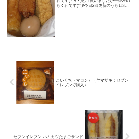
わです(・∀・)色々買いましたが一番左の
ちくわです(^^)/今日2回更新のうち1回目
おでんの季節になってきました(^^)こんな
感じ(^^)食べた評価値段 １００円お
いしさ ★★★☆☆食感
★★★☆...
こいくち（マロン）（ヤマザキ：セブン
イレブンで購入）
セブンイレブン ハムカツたまごサンド