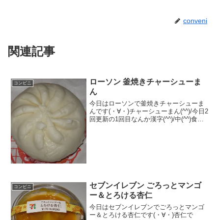
conveni
関連記事
ローソン 釜焼きチャーシューま
コンビニ
ん
今日はローソンで釜焼きチャーシューま
んです(・∀・)チャーシューまん(^^)/今日2
回更新の1回目なんか漢字(^^)/中(^^)食べ
た評価値段 １６０円おいしさ
★★★☆☆食感 ★★★☆☆
量 ★★★☆☆ カロリー ２２
１Kｃ...
セブンイレブン ごろっとマンゴ
コンビニ
ー＆とろける杏仁
今日はセブンイレブンでごろっとマンゴ
ー＆とろける杏仁です(・∀・)杏仁で