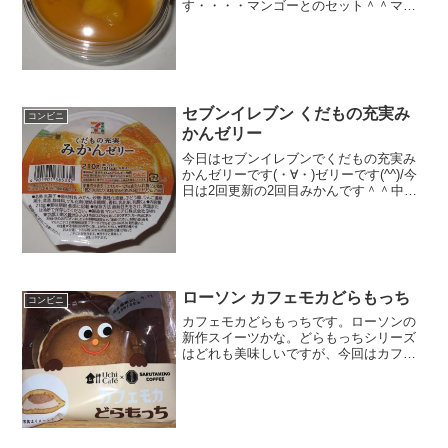
す・・・・マンゴーとのセット＾＾マン
ゴー色＾＾今日は2回更新の2回目カロリ
ーは低めかな＾＾杏仁＾＾食べた感想セ
ブンイレブンのちょっと前の新作です！
とろける杏仁の上にマン...
セブンイレブン くだもの充実み
コンビニ
かんゼリー
今日はセブンイレブンでくだもの充実み
かんゼリーです(・∀・)ゼリーです(^^)/今
日は2回更新の2回目みかんです＾＾中か
らみかんです＾＾食べた感想セブンイレ
ブンで購入したみかんゼリーですね＾＾
果物が充実しているようですが、みかん
だけですね＾...
ローソン カフェモカどらもっち
コンビニ
カフェモカどらもっちです。ローソンの
新作スイーツかな。どらもっちシリーズ
はどれも美味しいですが、今回はカフェ
オレバージョンですね。カフェモカどら
もっち中身もぎっしり入っています。カ
フェモカどらもっちの中真ん中の濃い部
分が見えます。カフェモカ...