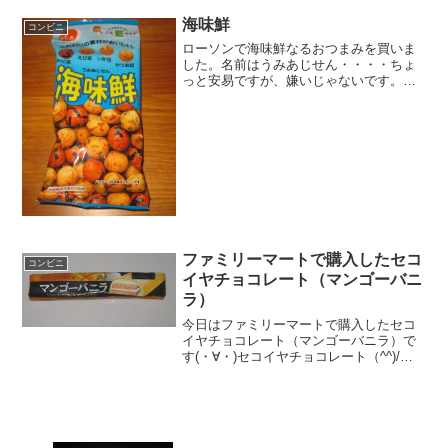
海味鮮
コンビニ
ローソンで海味鮮なるおつまみを買いま
した。名前はうみあじせん・・・・ちょ
っと安易ですが、嫌いじゃないです。４
のおかきみたいなのが入っていて、カリ
カリ食感ですね。海味鮮おつまみです
ね。４種類の味があります。粒。海味鮮
食べた感想ローソンのでおつ...
ファミリーマートで購入したセコ
コンビニ
イヤチョコレート（マンゴーバニ
ラ）
今日はファミリーマートで購入したセコ
イヤチョコレート（マンゴーバニラ）で
す(・∀・)セコイヤチョコレート（^^)/今
日2回更新の1回目実は溶けてしまって形
が変形(^^)切断(^^)食べた評価値段
３２円おいしさ ★★★☆☆食感
★★...