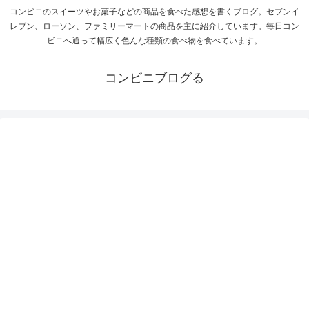
コンビニのスイーツやお菓子などの商品を食べた感想を書くブログ。セブンイ
レブン、ローソン、ファミリーマートの商品を主に紹介しています。毎日コン
ビニへ通って幅広く色んな種類の食べ物を食べています。
コンビニブログる