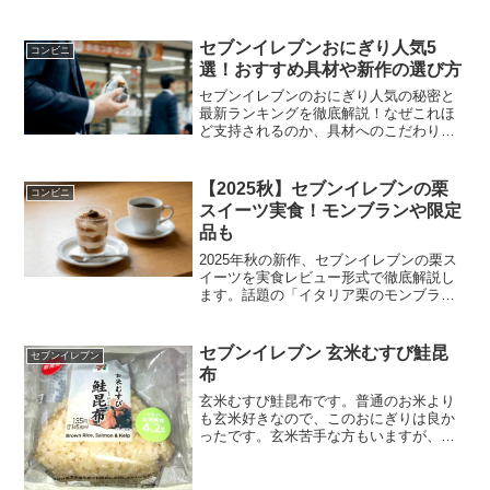
ー ？？...
セブンイレブンおにぎり人気5
コンビニ
選！おすすめ具材や新作の選び方
セブンイレブンのおにぎり人気の秘密と
最新ランキングを徹底解説！なぜこれほ
ど支持されるのか、具材へのこだわりや
低カロリー商品の魅力に迫ります。セブ
ンイレブンのおにぎりで人気上位のツナ
マヨや話題の新作など、失敗しない選び
【2025秋】セブンイレブンの栗
コンビニ
方も紹介しているので、毎日のランチ選
スイーツ実食！モンブランや限定
びにぜひ役立ててください。
品も
2025年秋の新作、セブンイレブンの栗ス
イーツを実食レビュー形式で徹底解説し
ます。話題の「イタリア栗のモンブラ
ン」から限定品まで全網羅。ダイエット
中の方に向けて、セブンイレブンの栗商
品のカロリーや糖質もランキングで紹介
セブンイレブン 玄米むすび鮭昆
セブンイレブン
しているので、罪悪感なく秋の味覚を楽
布
しみたい方は必見です。
玄米むすび鮭昆布です。普通のお米より
も玄米好きなので、このおにぎりは良か
ったです。玄米苦手な方もいますが、私
はあの無駄なプチプチ感とちょっと白米
とは違うクセのある味が昔から好きです
ね。玄米むすび鮭昆布海苔無しですね。