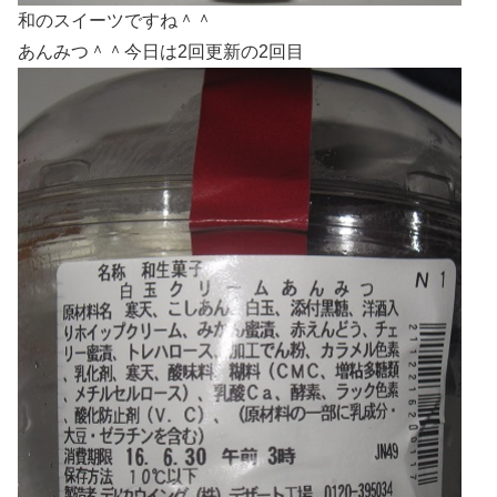
和のスイーツですね＾＾
あんみつ＾＾今日は2回更新の2回目