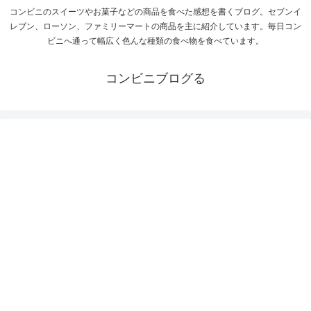
コンビニのスイーツやお菓子などの商品を食べた感想を書くブログ。セブンイ
レブン、ローソン、ファミリーマートの商品を主に紹介しています。毎日コン
ビニへ通って幅広く色んな種類の食べ物を食べています。
コンビニブログる