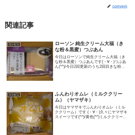
conveni
関連記事
ローソン 純生クリーム大福（き
コンビニ
な粉＆黒蜜）つぶあん
今日はローソンで純生クリーム大福（き
な粉＆黒蜜）つぶあんです(・∀・)つぶあ
ん(^^)/今日2回更新のうち2回目きな粉＆
黒蜜(^^)混ざって見た目が汚い！？(^^)食
べた評価値段 １５０円おいしさ
★★★★☆食感 ★★★★☆
量 ...
ふんわりオムレ（ミルククリー
コンビニ
ム）（ヤマザキ）
今日はヤマザキでふんわりオムレ（ミル
ククリーム）です (・∀・)久々にヤマザキ
スイーツです(^^)/黄色(^^)ミルククリーム
(^^)食べた評価値段 １０５円おいし
さ ★★★★☆食感 ★★★★☆
量 ★★★☆☆ カロリ