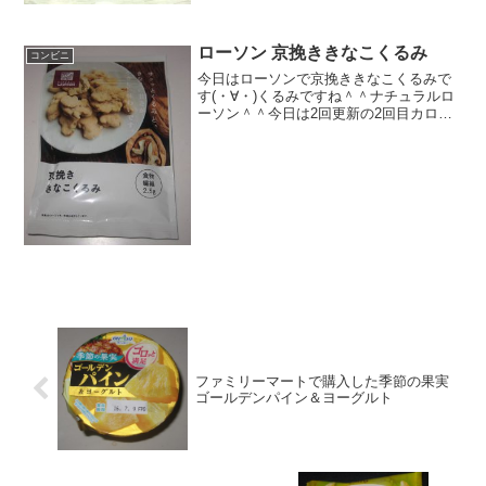
玄米むすび鮭昆布の中中に...
ローソン 京挽ききなこくるみ
コンビニ
今日はローソンで京挽ききなこくるみで
す(・∀・)くるみですね＾＾ナチュラルロ
ーソン＾＾今日は2回更新の2回目カロリ
ーは少ない割にはあるのかな＾＾きな粉
＾＾食べた感想最近ほとんどナチュラル
ローソンで新作出ません（－－これも、
昔発売されたもので...
ファミリーマートで購入した季節の果実
ゴールデンパイン＆ヨーグルト