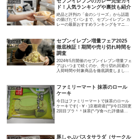
セブンイレブンのカレー完全ガイ
コンビニ
ド！人気ランキングや裏技も紹介
絶品と評判の「金のシリーズ」から話題
の揚げたてパンまで、セブンイレブン カ
レーの最新おすすめランキングをマニア
が徹底解説します。カロリーや糖質が気
になる方へのダイエット向け商品や、セ
ブンイレブン カレーをさらに美味しく楽
セブンイレブン増量フェア2025
コンビニ
しむ裏技アレンジも紹介。今すぐ食べた
徹底検証！期間や売り切れ時間を
い一品が必ず見つかります。
調査
2024年5月開催のセブンイレブン増量フェ
アはいつまで続くのか、売り切れ回避の
入荷時間や対象商品を徹底調査しまし
た。今回のおにぎりなどのセブンイレブ
ン増量は本当に得なのか、上げ底疑惑は
ないかを実測データで検証。ローソンと
ファミリーマート 抹茶のロール
コンビニ
の比較やカロリー情報も網羅した完全ガ
ケーキ
イドです。
今日はファミリーマートで抹茶のロール
ケーキです(・∀・)京都府産(^^)/今日2回更
2回目プラ＾＾抹茶(^-^)/食べた評価値
段 １６８円おいしさ ★★★★☆
食感 ★★★☆☆量
★★★☆☆ カロリー １９７Kｃａｌ
脂質 ７...
豚しゃぶパスタサラダ（サークル
コンビニ