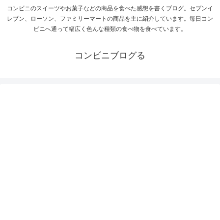
コンビニのスイーツやお菓子などの商品を食べた感想を書くブログ。セブンイ
レブン、ローソン、ファミリーマートの商品を主に紹介しています。毎日コン
ビニへ通って幅広く色んな種類の食べ物を食べています。
コンビニブログる