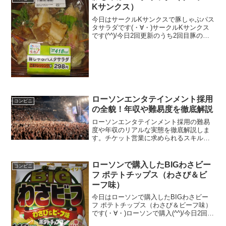
Kサンクス）
今日はサークルKサンクスで豚しゃぶパス
タサラダです(・∀・)サークルKサンクス
です(^^)/今日2回更新のうち2回目豚の色
がイマイチ(^^)胡麻ダレ混ぜたけど･･･(^^)
食べた評価値段 ２９８円おいし
さ ★★★☆☆食感 ★★★☆☆...
ローソンエンタテインメント採用
コンビニ
の全貌！年収や難易度を徹底解説
ローソンエンタテインメント採用の難易
度や年収のリアルな実態を徹底解説しま
す。チケット営業に求められるスキルや
面接対策など、応募前に知っておくべき
情報が満載です。ローソンエンタテイン
メント採用の評判や福利厚生の真実も公
ローソンで購入したBIGわさビー
コンビニ
開しているのでぜひご覧ください。
フ ポテトチップス（わさび＆ビ
ーフ味）
今日はローソンで購入したBIGわさビー
フ ポテトチップス（わさび＆ビーフ味）
です(・∀・)ローソンで購入(^^)/今日2回更
新のうち1回目あの牛はわしゃビーフらし