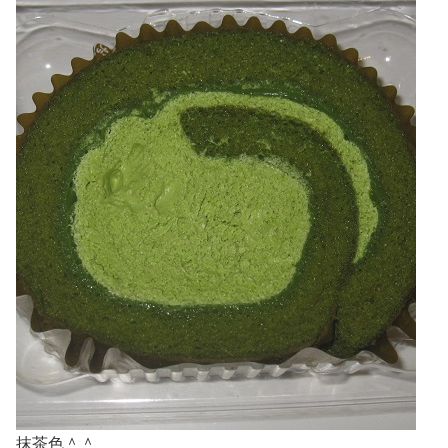
抹茶色＾＾