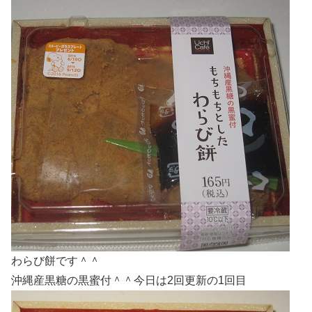
わらび餅です＾＾
沖縄産黒糖の黒蜜付＾＾今日は2回更新の1回目