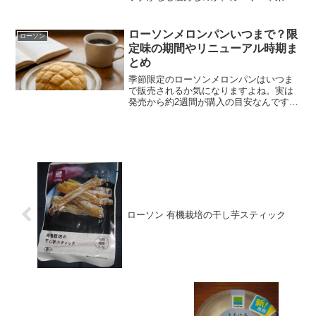
成分を徹底解説します。痩せるための最
強の組み合わせや他社比較も網羅。ロー
ソンでタンパク質サラダを探す方が満足
ローソンメロンパンいつまで？限
ローソン
できる活用術と選び方をチェックして理
定味の期間やリニューアル時期ま
想の身体を目指しましょう。
とめ
季節限定のローソンメロンパンはいつま
で販売されるか気になりますよね。実は
発売から約2週間が購入の目安なんです。
本記事では、次回の新作リニューアル情
報や、ローソンメロンパンがいつまで買
えるかの判断基準、カロリーや価格の推
移まで徹底解説。在庫を確実に見つける
店舗巡回のコツも必見です。
ローソン 有機栽培の干し芋スティック