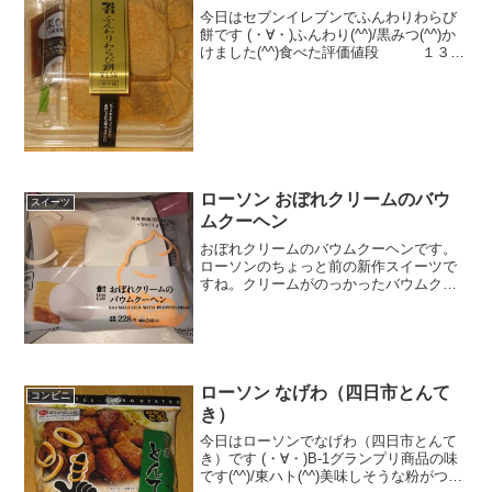
今日はセブンイレブンでふんわりわらび
餅です (・∀・)ふんわり(^^)/黒みつ(^^)か
けました(^^)食べた評価値段 １３８
円おいしさ ★★★★☆食感
★★★★★量 ★★☆☆☆ カロ
リー １６５Kｃａｌ 脂質 １.４ｇ評
価...
ローソン おぼれクリームのバウ
スイーツ
ムクーヘン
おぼれクリームのバウムクーヘンです。
ローソンのちょっと前の新作スイーツで
すね。クリームがのっかったバウムクー
ヘンです。クリームは純生風でした。お
ぼれクリームのバウムクーヘンお値段は
可もなく不可もなくかな。おぼれクリー
ムのバウムクーヘンの中ク...
ローソン なげわ（四日市とんて
コンビニ
き）
今日はローソンでなげわ（四日市とんて
き）です (・∀・)B-1グランプリ商品の味
です(^^)/東ハト(^^)美味しそうな粉がつい