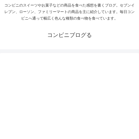
コンビニのスイーツやお菓子などの商品を食べた感想を書くブログ。セブンイ
レブン、ローソン、ファミリーマートの商品を主に紹介しています。毎日コン
ビニへ通って幅広く色んな種類の食べ物を食べています。
コンビニブログる