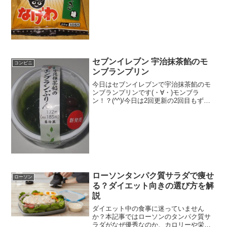
てます(--)食べた評価値段 １０５円
おいしさ ★★★★☆食感
★★★★☆量 ★★★☆☆ カロ
リ...
セブンイレブン 宇治抹茶餡のモ
コンビニ
ンブランプリン
今日はセブンイレブンで宇治抹茶餡のモ
ンブランプリンです(・∀・)モンブラ
ン！？(^^)/今日は2回更新の2回目もずく
みたいな見た目です＾＾ホイップも入っ
ています＾＾食べた感想なにやらモンブ
ランの文字が見えたのですが、なんか緑
色だ・・・・しか...
ローソンタンパク質サラダで痩せ
ローソン
る？ダイエット向きの選び方を解
説
ダイエット中の食事に迷っていません
か？本記事ではローソンのタンパク質サ
ラダがなぜ優秀なのか、カロリーや栄養