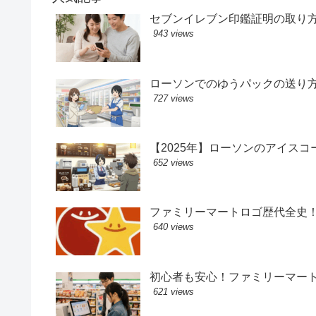
セブンイレブン印鑑証明の取り
943 views
ローソンでのゆうパックの送り
727 views
【2025年】ローソンのアイス
652 views
ファミリーマートロゴ歴代全史
640 views
初心者も安心！ファミリーマー
621 views