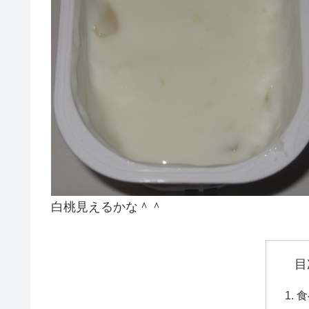
白桃見えるかな＾＾
目
食