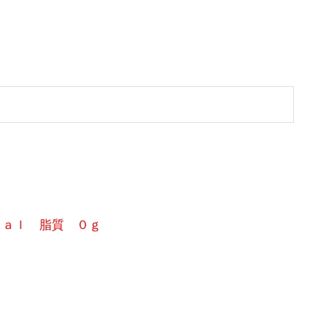
ｃａｌ 脂質 ０ｇ