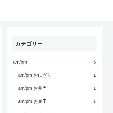
カテゴリー
am/pm
5
am/pm おにぎり
1
am/pm お弁当
1
am/pm お菓子
1