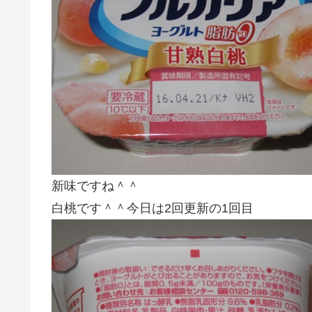
新味ですね＾＾
白桃です＾＾今日は2回更新の1回目