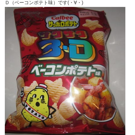
Ｄ（ベーコンポテト味）です(・∀・)