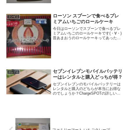
ローソン スプーンで食べるプレ
コンビニ
ミアムいちごのロールケーキ
今日はローソンでスプーンで食べるプレ
ミアムいちごのロールケーキです(・∀・)
昔あまおうのロールケーキってあったけ
ど(^^)/いちご切れてます(^^)純生クリーム
(^^)食べた評価値段 ２１０円おいし
さ ★★★★★食感 ★★★★☆
量 ...
セブンイレブンモバイルバッテリ
コンビニ
ーはレンタルと購入どっちが得？
セブンイレブンのモバイルバッテリーは
レンタルと購入のどちらが本当にお得な
のでしょうか？ChargeSPOTの詳しい料
金体系や使い方、店頭で買えるAnker製品
とのコスパ比較を徹底検証しました。返
却トラブルの解決策や乾電池式の有無も
含め、セブンイレブンでモバイルバッテ
リーを利用する前に知っておきたい情報
を網羅した必読ガイドです。
ファミリーマート いちごクレープ