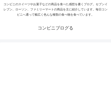
コンビニのスイーツやお菓子などの商品を食べた感想を書くブログ。セブンイ
レブン、ローソン、ファミリーマートの商品を主に紹介しています。毎日コン
ビニへ通って幅広く色んな種類の食べ物を食べています。
コンビニブログる