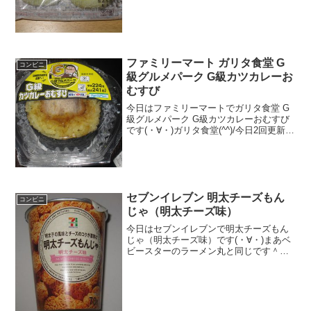
段 １６０円おいしさ ★★★☆☆
食感 ★★★★☆量
★★★☆☆ カロリー １４８Kｃａｌ×
２評価...
ファミリーマート ガリタ食堂 G
コンビニ
級グルメパーク G級カツカレーお
むすび
今日はファミリーマートでガリタ食堂 G
級グルメパーク G級カツカレーおむすび
です(・∀・)ガリタ食堂(^^)/今日2回更新の
うち2回目肉(^^)カレー(^^)食べた評価値
段 ２５１円くらいおいしさ
★★★☆☆食感 ★★★☆☆
量 ...
セブンイレブン 明太チーズもん
コンビニ
じゃ（明太チーズ味）
今日はセブンイレブンで明太チーズもん
じゃ（明太チーズ味）です(・∀・)まあベ
ビースターのラーメン丸と同じです＾＾
明太チーズ味＾＾今日は2回更新の1回目
カロリーは結構高い＾＾完全にラーメン
丸＾＾食べた感想おやつカンパニーが製
造元なんで名前は違...