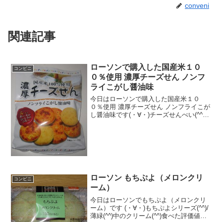
conveni
関連記事
ローソンで購入した国産米１０
コンビニ
０％使用 濃厚チーズせん ノンフ
ライこがし醤油味
今日はローソンで購入した国産米１０
０％使用 濃厚チーズせん ノンフライこが
し醤油味です(・∀・)チーズせんべい(^^)/
今日2回更新1回目チーズの種類が沢山
(^^)/厚めの煎餅（＾＾食べた評価値
段 １４１円おいしさ ★★★★☆
食感 ...
ローソン もちぷよ（メロンクリ
コンビニ
ーム）
今日はローソンでもちぷよ（メロンクリ
ーム）です (・∀・)もちぷよシリーズ(^^)/
薄緑(^^)中のクリーム(^^)食べた評価値