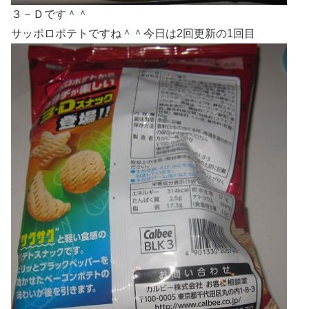
３－Ｄです＾＾
サッポロポテトですね＾＾今日は2回更新の1回目