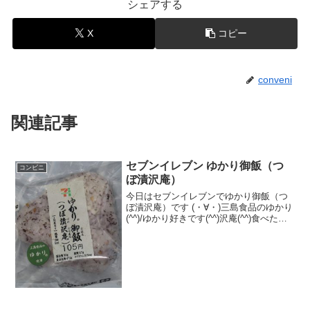
シェアする
X
コピー
conveni
関連記事
セブンイレブン ゆかり御飯（つ
コンビニ
ぼ漬沢庵）
今日はセブンイレブンでゆかり御飯（つ
ぼ漬沢庵）です (・∀・)三島食品のゆかり
(^^)/ゆかり好きです(^^)沢庵(^^)食べた評
価値段 １０５円おいしさ
★★★★☆食感 ★★★★☆
量 ★★★☆☆ カロリー ２０
９Kｃａｌ ...