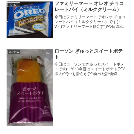
ファミリーマート オレオ チョコ
コンビニ
レートパイ（ミルククリーム）
今日はファミリーマートでオレオ チョコ
レートパイ（ミルククリーム）です(・
∀・)ファミリーマート限定(^^)/今日2回更
新の1回目オレオだけどチョコレートパイ
(^^)クリーム(^^)食べた評価値段 ５
１円おいしさ ★★★★☆食感
★...
ローソン ぎゅっとスイートポテ
コンビニ
ト
今日はローソンでぎゅっとスイートポテ
トです(・∀・)今度はスイートポテト(^^)/
拡大(^^)中も滑らか(^^)食べた評価値
段 １５０円おいしさ ★★★★☆
食感 ★★★★☆量
★★☆☆☆ カロリー １７１Kｃａｌ
脂質 ８．...