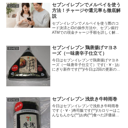
セブンイレブンでメルペイを使う
コンビニ
方法！チャージや還元率も徹底解
説
セブンイレブンでメルペイを使う際のコ
ード決済とiDの操作方法や、セブン銀行
ATMでの現金チャージ手順を詳しく解説
します。タバコやお酒の購入可否、ポイ
ント還元率を上げる裏技、エラー時の対
処法まで網羅。セブンイレブンとメルペ
セブンイレブン 鶏唐揚げマヨネ
コンビニ
イを活用し、お買い物をよりお得にする
ーズ（一味唐辛子仕立て）
ための完全ガイドです。
今日はセブンイレブンで鶏唐揚げマヨネ
ーズ（一味唐辛子仕立て）です(・∀・)お
にぎり新作です(^^)/今日は2回の更新の1
回目カロリーは普通かな＾＾マヨネーズ
＾＾食べた評価値段 １３０円おい
しさ ★★★★☆食感 ★★★☆☆
量 ...
セブンイレブン 浅炊き牛時雨巻
コンビニ
今日はセブンイレブンで浅炊き牛時雨巻
です (・∀・)寿司飯です(^^)/カロリーはこ
んなもんかな(^^)お肉(^^)食べた評価値
段 １３６円おいしさ ★★★★☆
食感 ★★★☆☆量