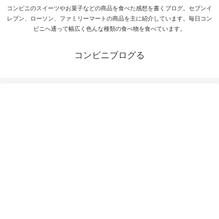
コンビニのスイーツやお菓子などの商品を食べた感想を書くブログ。セブンイ
レブン、ローソン、ファミリーマートの商品を主に紹介しています。毎日コン
ビニへ通って幅広く色んな種類の食べ物を食べています。
コンビニブログる