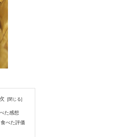
次
べた感想
食べた評価