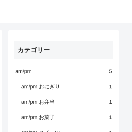
カテゴリー
am/pm
5
am/pm おにぎり
1
am/pm お弁当
1
am/pm お菓子
1