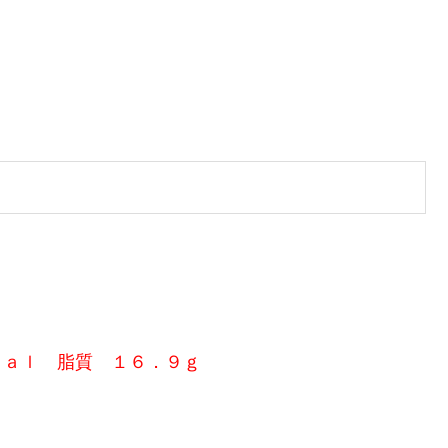
・
ｃａｌ 脂質 １６．９ｇ