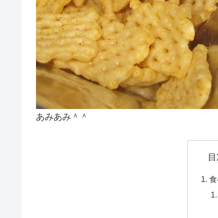
あみあみ＾＾
目
食