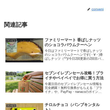
conveni
関連記事
ファミリーマート 香ばしナッツ
コンビニ
のショコラバウムクーヘン
今日はファミリーマートで香ばしナッツ
のショコラバウムクーヘンです(・∀・)香
ばしナッツ（^^)/今日2回更新の2回目バウ
ムクーヘン(^^)層になっています(^^)食べ
た評価値段 １８０円おいしさ
★★★★☆食感 ★★★★☆
セブンイレブンセール攻略！プラ
量 ...
コンビニ
イチやペイペイでお得に買う方法
今週注目のセブンイレブンセール情報を
完全網羅！無料引換券がもらえる「プラ
イチ」や、PayPay・nanacoのポイント
還元術まで詳しく解説します。クリスマ
スや福袋の予約特典も必見。次回のセブ
ンイレブンセールで損をせず、賢く買い
チロルチョコ（パンプキンタル
コンビニ
物をするための攻略法を今すぐ確認しま
ト）