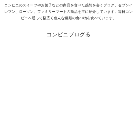
コンビニのスイーツやお菓子などの商品を食べた感想を書くブログ。セブンイ
レブン、ローソン、ファミリーマートの商品を主に紹介しています。毎日コン
ビニへ通って幅広く色んな種類の食べ物を食べています。
コンビニブログる