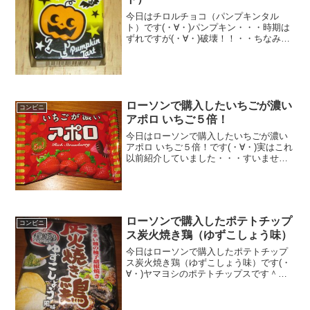
しょう。
今日はチロルチョコ（パンプキンタル
ト）です(・∀・)パンプキン・・・時期は
ずれですが(・∀・)破壊！！・・ちなみに
上は車の絵でした(;°皿°)食べた評価値
段 ３２円おいしさ ★★☆☆☆食
感 ★★★☆☆量
★☆☆☆☆ カロリー...
ローソンで購入したいちごが濃い
コンビニ
アポロ いちご５倍！
今日はローソンで購入したいちごが濃い
アポロ いちご５倍！です(・∀・)実はこれ
以前紹介していました・・・すいません
＾＾で、評価ちょっと良くなりまし
た・・・普通ですが＾＾今日は2回更新の
1回目カロリーはそこそこ＾＾アポロです
ね＾＾食べた感想ロ...
ローソンで購入したポテトチップ
コンビニ
ス炭火焼き鶏（ゆずこしょう味）
今日はローソンで購入したポテトチップ
ス炭火焼き鶏（ゆずこしょう味）です(・
∀・)ヤマヨシのポテトチップスです＾＾
ゆずこしょう味＾＾今日は2回更新の1回
目ヤマヨシ＾＾ヤマヨシパウダー
は・・・＾＾食べた感想ローソンで購入