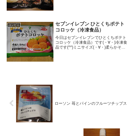
したヤマヨシのポテトチッ...
セブンイレブン ひとくちポテト
コンビニ
コロッケ（冷凍食品）
今日はセブンイレブンでひとくちポテト
コロッケ（冷凍食品）です(・∀・)冷凍食
品です(^^)ミニサイズ(・∀・)柔らかそう
です(;°皿°)食べた評価値段 １００円
おいしさ ★★★★☆食感
★★★★☆量 ★★★★☆ カロ
リー ５...
ローソン 苺とパインのフルーツチップス