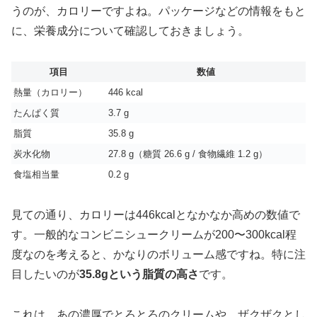
うのが、カロリーですよね。パッケージなどの情報をもと
に、栄養成分について確認しておきましょう。
項目
数値
熱量（カロリー）
446 kcal
たんぱく質
3.7 g
脂質
35.8 g
炭水化物
27.8 g（糖質 26.6 g / 食物繊維 1.2 g）
食塩相当量
0.2 g
見ての通り、カロリーは446kcalとなかなか高めの数値で
す。一般的なコンビニシュークリームが200〜300kcal程
度なのを考えると、かなりのボリューム感ですね。特に注
目したいのが
35.8gという脂質の高さ
です。
これは、あの濃厚でとろとろのクリームや、ザクザクとし