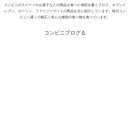
コンビニのスイーツやお菓子などの商品を食べた感想を書くブログ。セブンイ
レブン、ローソン、ファミリーマートの商品を主に紹介しています。毎日コン
ビニへ通って幅広く色んな種類の食べ物を食べています。
コンビニブログる