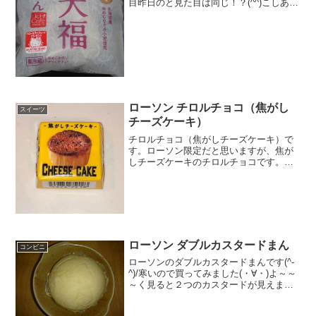
目昨日のと見た目は同じ！？(^^)こしあん
(^^)食べた評価値段 １２０円おいし
さ ★★★☆☆食感 ★★★★☆
量 ★★☆☆☆ カロリー １...
ローソン チロルチョコ（焦がし
スイーツ
チーズケーキ）
チロルチョコ（焦がしチーズケーキ）で
す。ローソン限定だと思いますが、焦が
しチーズケーキのチロルチョコです。チ
ロルチョコも本当にいろんな種類のがあ
りますね。チロルチョコ（焦がしチーズ
ケーキ）バスクチーズケーキを意識して
いるのかな！？カロリーは...
ローソン ダブルカスタードまん
コンビニ
ローソンのダブルカスタードまんです(^-
^)/寒いので買ってみました(・∀・)よ～～
～く見ると２つのカスタードが見えます
ね♪食べた評価値段 １３０円おいし
さ ★★★★☆食感 ★★★★☆