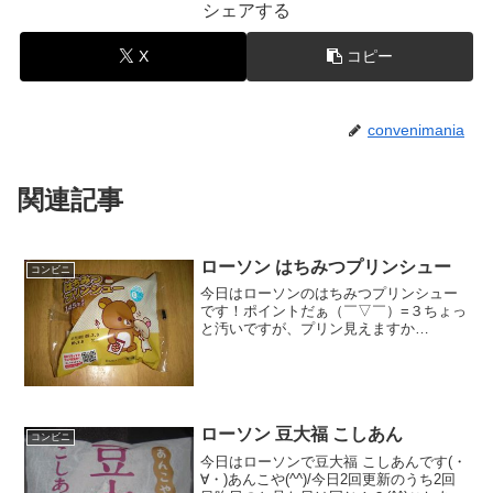
シェアする
X
コピー
convenimania
関連記事
ローソン はちみつプリンシュー
コンビニ
今日はローソンのはちみつプリンシュー
です！ポイントだぁ（￣▽￣）=３ちょっ
と汚いですが、プリン見えますか
ぁ・・！？食べた評価値段 １４５
円おいしさ ★★★☆☆食感
★★★☆☆量 ★★★☆☆ カロ
リー ？？？Kｃａｌ評価 ...
ローソン 豆大福 こしあん
コンビニ
今日はローソンで豆大福 こしあんです(・
∀・)あんこや(^^)/今日2回更新のうち2回