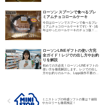
量 ★★★☆☆ カロリー ２７
０Kｃａｌ...
ローソン スプーンで食べるプレ
コンビニ
ミアムチョコロールケーキ
今日はローソンでスプーンで食べるプレ
ミアムチョコロールケーキです(・∀・)去
年はやったロールケーキのチョコ版！周
りの生地が超黒いです(≧▽≦)スプーンで
削りました(≧▽≦)食べた評価値段
１６０円おいしさ ★★★★☆食
感 ★★★★☆...
ローソンLINEギフトの使い方完
コンビニ
全ガイド！レジでの出し方やお釣
りを解説
初めての方必見！ローソンLINEギフトの
使い方を徹底解説します。レジでの出し
方やお釣りのルール、Loppi操作不要の理
由など失敗しないコツを網羅。この記事
でローソンLINEギフトの使い方について
正しく理解し、対象外商品や期限切れト
ラブルも回避してスムーズにお買い物を
楽しみましょう。
ミニストップの特盛ソフトの量は？値段
やカロリーも徹底検証！