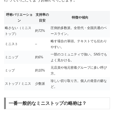
呼称バリエーショ
支持率の
特徴や傾向
ン
目安
略さない（ミニス
圧倒的多数派。全世代・全国共通のベ
約72%
トップ）
ースライン。
略す場合の筆頭。テキストでも伝わり
ミニスト
–
やすい。
一部のコミュニティで強い。SNSでも
ミニップ
約6%
よく見かける。
元店員や地元密着グループに多い呼び
ミップ
約10%
方。
珍しい切り取り方。個人の発音の癖な
ストップ / ミニス
少数派
ど。
一番一般的なミニストップの略称は？