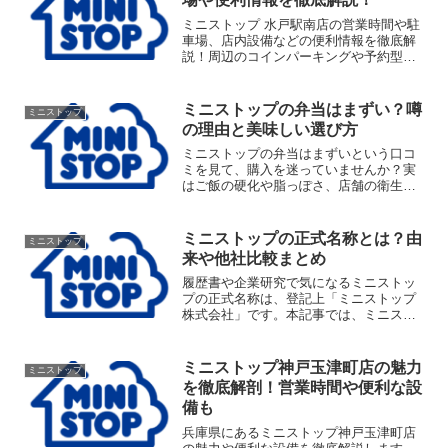
ミニストップ 水戸駅南店の営業時間や駐
車場、店内設備などの便利情報を徹底解
説！周辺のコインパーキングや予約型
akippaの活用法、ATMや手づくり弁当の
魅力など、ミニストップ 水戸駅南店を賢
く利用するためのポイントが満載です。
ミニストップの弁当はまずい？噂
ミニストップ
通勤時の利用やアルバイト検討中の方に
の理由と美味しい選び方
も役立つ内容です。
ミニストップの弁当はまずいという口コ
ミを見て、購入を迷っていませんか？実
はご飯の硬化や脂っぽさ、店舗の衛生面
など意外な理由が隠されています。本記
事では、なぜミニストップの弁当がまず
いと言われるのか客観的な原因を徹底解
ミニストップの正式名称とは？由
ミニストップ
説し、失敗しない店内調理の手づくり弁
来や他社比較まとめ
当の選び方をご紹介します。
履歴書や企業研究で気になるミニストッ
プの正式名称は、登記上「ミニストップ
株式会社」です。本記事では、ミニスト
ップの正式名称に関する基本情報に加
え、ブランド名の由来や英語表記、競合
他社との違いまで徹底解説します。由来
ミニストップ神戸玉津町店の魅力
ミニストップ
やロゴの秘密を知ることで、お店への見
を徹底解剖！営業時間や便利な設
方が大きく変わるはずです。
備も
兵庫県にあるミニストップ神戸玉津町店