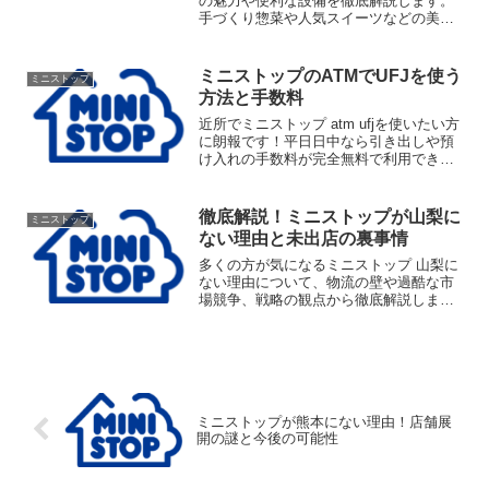
の魅力や便利な設備を徹底解説します。
手づくり惣菜や人気スイーツなどの美味
しいメニューに加え、店内郵便ポストや
広い駐車場など、充実したサービスが満
載です。ミニストップ神戸玉津町店が地
ミニストップのATMでUFJを使う
ミニストップ
域で愛される22時間営業の秘密やバイト
方法と手数料
情報も紹介します。
近所でミニストップ atm ufjを使いたい方
に朗報です！平日日中なら引き出しや預
け入れの手数料が完全無料で利用できま
す。ただし振り込み非対応や休日の手数
料、取引限度額など注意点も。ミニスト
ップ atm ufjを最もお得に賢く活用するた
徹底解説！ミニストップが山梨に
ミニストップ
めのポイントを分かりやすく徹底解説し
ない理由と未出店の裏事情
ます。
多くの方が気になるミニストップ 山梨に
ない理由について、物流の壁や過酷な市
場競争、戦略の観点から徹底解説しま
す。この記事を読めば、あなたが知りた
いミニストップ 山梨にない理由の真実
と、身近なコンビニ業界の奥深い仕組み
が理解できます。流通の裏側に興味があ
る方は必見です。
ミニストップが熊本にない理由！店舗展
開の謎と今後の可能性