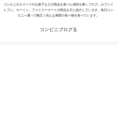
コンビニのスイーツやお菓子などの商品を食べた感想を書くブログ。セブンイ
レブン、ローソン、ファミリーマートの商品を主に紹介しています。毎日コン
ビニへ通って幅広く色んな種類の食べ物を食べています。
コンビニブログる