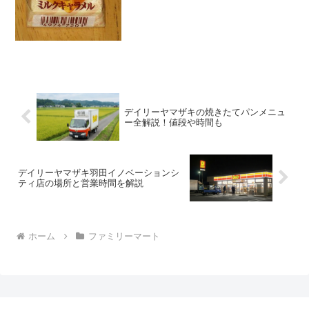
うです(^^)茶色(・∀・)中も茶色(;°皿°)食べ
た評価値段 ３２円おいしさ
★★★☆☆食感 ★★★☆☆
量 ...
デイリーヤマザキの焼きたてパンメニュ
ー全解説！値段や時間も
デイリーヤマザキ羽田イノベーションシ
ティ店の場所と営業時間を解説
ホーム
ファミリーマート