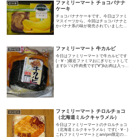
ファミリーマート チョコバナナ
ケーキ
ケーキ
チョコバナナケーキです。今日はファミ
マスイーツから、今回はチョコバナナと
かバナナ系の味が発売されていました。
毎回パウンドケーキや、フィナンシェで
味違いが沢山出ますが、今回はバナナ系
の味でした。チョコバナナケーキマーブ
ルになっています。カロリ...
ファミリーマート 牛カルビ
コンビニ
今日はファミリーマートで牛カルビです
(・∀・)最近ファミマおにぎりヒットして
ます(≧▽≦)牛肉煮です(°∀°)bお肉は入って
ます(・∀・)食べた評価値段 １１８
円おいしさ ★★★★☆食感
★★★☆☆量 ★★★☆☆ カロ
リー ...
ファミリーマート チロルチョコ
コンビニ
（北海道ミルクキャラメル）
今日はファミリーマートのチロルチョコ
（北海道ミルクキャラメル）です(・∀・)
これファミリーマートとam/pm限定のよ