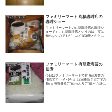
食感 ★★★★☆量
★★☆☆☆ カロリー ２２６Kｃａｌ評
価...
ファミリーマート 丸福珈琲店の
ファミリーマート
珈琲シュー
ファミリーマートの丸福珈琲店の珈琲シ
ューです。丸福珈琲店というのは、実は
知らないのですが、コメダ珈琲とかと同
じ部類ですかね。丸福珈琲店の珈琲シュ
ー丸福です。カロリーは普通かな。白い
ホイップは多めですね。丸福珈琲店の珈
琲シューを食べた感想ファ...
ファミリーマート 有明産海苔の
コンビニ
佃煮
今日はファミリーマートで有明産海苔の
佃煮です(・∀・)今日は2回更新予定(^^)/の
1回目海苔佃煮(^^)たっぷり(^^)食べた評価
値段 １１０円おいしさ
★★★★☆食感 ★★★☆☆
量 ★★★☆☆ カロリー ２０
９Kｃａｌ ...