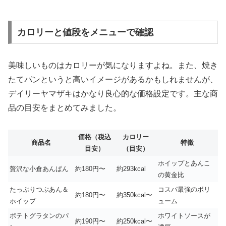
カロリーと値段をメニューで確認
美味しいものはカロリーが気になりますよね。また、焼き
たてパンというと高いイメージがあるかもしれませんが、
デイリーヤマザキはかなり良心的な価格設定です。主な商
品の目安をまとめてみました。
価格（税込
カロリー
商品名
特徴
目安）
（目安）
ホイップとあんこ
贅沢な小倉あんぱん
約180円〜
約293kcal
の黄金比
たっぷりつぶあん＆
コスパ最強のボリ
約180円〜
約350kcal〜
ホイップ
ューム
ポテトグラタンのパ
ホワイトソースが
約190円〜
約250kcal〜