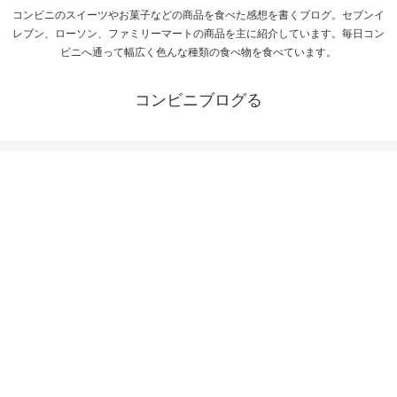
コンビニのスイーツやお菓子などの商品を食べた感想を書くブログ。セブンイ
レブン、ローソン、ファミリーマートの商品を主に紹介しています。毎日コン
ビニへ通って幅広く色んな種類の食べ物を食べています。
コンビニブログる