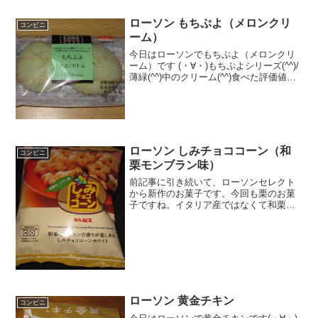
★★☆☆☆ ...
ローソン もちぷよ（メロンクリ
コンビニ
ーム）
今日はローソンでもちぷよ（メロンクリ
ーム）です (・∀・)もちぷよシリーズ(^^)/
薄緑(^^)中のクリーム(^^)食べた評価値
段 １６０円おいしさ ★★★☆☆
食感 ★★★★☆量
★★★☆☆ カロリー １４８Kｃａｌ×
２評価...
ローソン しみチョココーン（和
コンビニ
栗モンブラン味）
前記事に引き続いて、ローソンセレクト
から新作のお菓子です。今回も栗のお菓
子ですね。イタリア産ではなくて和栗ら
しいです。しみチョココーン（和栗モン
ブラン味）今回は和栗モンブランです。
ギンビスです。星の形しています。しみ
チョココーン（和栗モンブ...
ローソン 黄金チキン
コンビニ