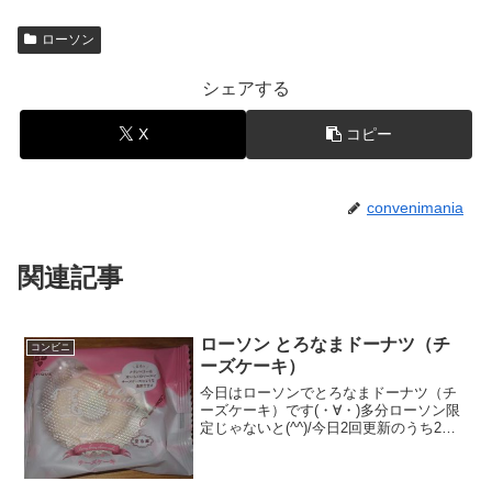
ローソン
シェアする
X
コピー
convenimania
関連記事
ローソン とろなまドーナツ（チ
コンビニ
ーズケーキ）
今日はローソンでとろなまドーナツ（チ
ーズケーキ）です(・∀・)多分ローソン限
定じゃないと(^^)/今日2回更新のうち2回
目滑らか(^^)切断(^^)食べた評価値
段 １９８円おいしさ ★★★☆☆
食感 ★★★★☆量