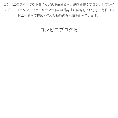
コンビニのスイーツやお菓子などの商品を食べた感想を書くブログ。セブンイ
レブン、ローソン、ファミリーマートの商品を主に紹介しています。毎日コン
ビニへ通って幅広く色んな種類の食べ物を食べています。
コンビニブログる