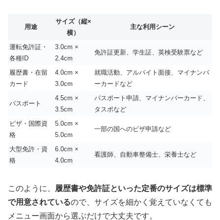
サイズ（縦×
用途
主な利用シーン
横）
運転免許証・
3.0cm ×
免許証更新、学生証、英検受験票など
各種ID
2.4cm
履歴書・在留
4.0cm ×
就職活動、アルバイト面接、マイナンバ
カード
3.0cm
ーカードなど
4.5cm ×
パスポート申請、マイナンバーカード、
パスポート
3.5cm
タスポなど
ビザ・国際資
5.0cm ×
一部の国へのビザ申請など
格
5.0cm
大型免許・資
6.0cm ×
看護師、自動車整備士、栄養士など
格
4.0cm
このように、
履歴書や免許証といった定番のサイズは標準
で用意されている
ので、サイズを細かく覚えていなくても
メニュー画面から選ぶだけで大丈夫です。