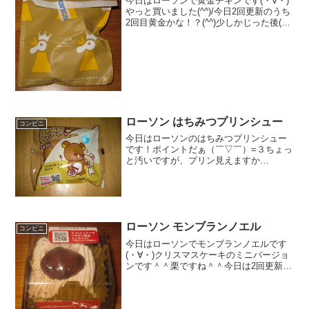
今日はローソンで黄金チキンです(・∀・)
やっと買いました(^^)/今日2回更新のうち
2回目黄金かな！？(^^)少しかじった後(^^)
食べた評価値段 １８０円おいし
さ ★★★★☆食感 ★★☆☆☆
量 ★★★☆☆ カロリー ２５
０...
ローソン はちみつプリンシュー
コンビニ
今日はローソンのはちみつプリンシュー
です！ポイントだぁ（￣▽￣）=３ちょっ
と汚いですが、プリン見えますか
ぁ・・！？食べた評価値段 １４５
円おいしさ ★★★☆☆食感
★★★☆☆量 ★★★☆☆ カロ
リー ？？？Kｃａｌ評価 ...
ローソン モンブランノエル
コンビニ
今日はローソンでモンブランノエルです
(・∀・)クリスマスケーキのミニバージョ
ンです＾＾栗ですね＾＾今日は2回更新の
2回目カロリーはそこまで高くない＾＾横
になって見ずらいですね・＾＾食べた感
想ローソンのクリスマスケーキミニシリ