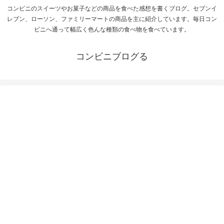
コンビニのスイーツやお菓子などの商品を食べた感想を書くブログ。セブンイ
レブン、ローソン、ファミリーマートの商品を主に紹介しています。毎日コン
ビニへ通って幅広く色んな種類の食べ物を食べています。
コンビニブログる