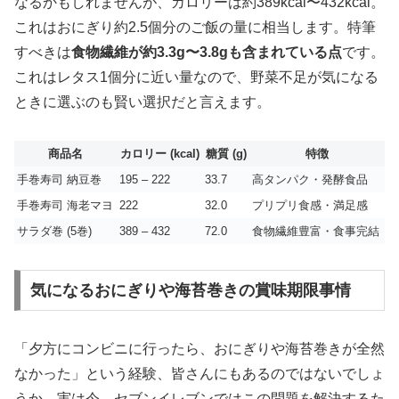
なるかもしれませんが、カロリーは約389kcal〜432kcal。
これはおにぎり約2.5個分のご飯の量に相当します。特筆
すべきは
食物繊維が約3.3g〜3.8gも含まれている点
です。
これはレタス1個分に近い量なので、野菜不足が気になる
ときに選ぶのも賢い選択だと言えます。
商品名
カロリー (kcal)
糖質 (g)
特徴
手巻寿司 納豆巻
195 – 222
33.7
高タンパク・発酵食品
手巻寿司 海老マヨ
222
32.0
プリプリ食感・満足感
サラダ巻 (5巻)
389 – 432
72.0
食物繊維豊富・食事完結
気になるおにぎりや海苔巻きの賞味期限事情
「夕方にコンビニに行ったら、おにぎりや海苔巻きが全然
なかった」という経験、皆さんにもあるのではないでしょ
うか。実は今、セブンイレブンではこの問題を解決するた