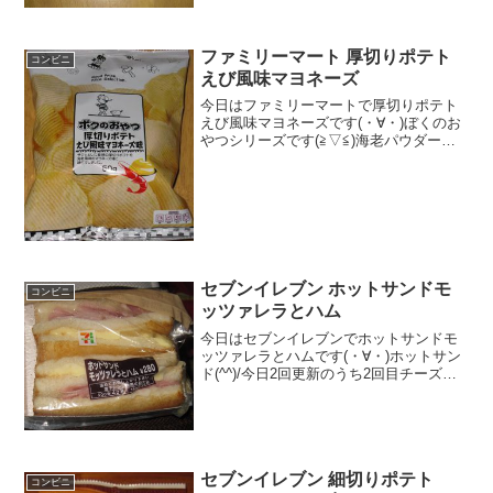
量 ★★★☆☆ カロリー ８６
Kｃａｌ×２評価 ★★★☆☆食べた
感想最近暑いの久...
ファミリーマート 厚切りポテト
コンビニ
えび風味マヨネーズ
今日はファミリーマートで厚切りポテト
えび風味マヨネーズです(・∀・)ぼくのお
やつシリーズです(≧▽≦)海老パウダー入
ってます♪確かに厚切りです(°∀°)b食べた
評価値段 １０５円おいしさ
★★★★☆食感 ★★★★☆
量 ★★★...
セブンイレブン ホットサンドモ
コンビニ
ッツァレラとハム
今日はセブンイレブンでホットサンドモ
ッツァレラとハムです(・∀・)ホットサン
ド(^^)/今日2回更新のうち2回目チーズた
っぷり(^^)ハム(^^)食べた評価値段
２８０円おいしさ ★★★★☆食
感 ★★★★☆量
★★★☆☆ カ...
セブンイレブン 細切りポテト
コンビニ