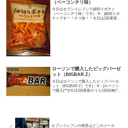
（ベーコンチリ味）
今日はセブンイレブンで細切りポテト
（ベーコンチリ味）です(・∀・)細切りポ
テトです＾＾チリ味＾＾今日は2回更新の
1回目ヤマザキビスケット＾＾中＾＾食べ
た感想ちょっと前にチーズのを紹介しま
したが、今回はベーコンチリ味ですね＾
＾カラムーチョ的な...
ローソンで購入したビッグバーゼ
コンビニ
ット（BIGBAR Z）
今日はローソンで購入したビッグバーゼ
ット（BIGBAR Z）です(・∀・)ローソン
で購入(^^)/今日2回更新のうち1回目棒(^^)
崩れたけど星型です(^^)食べた評価値
段 ５２円おいしさ ★★★☆☆食
感 ★★★★☆量 ★★...
セブンイレブンの海苔はどこのメーカ