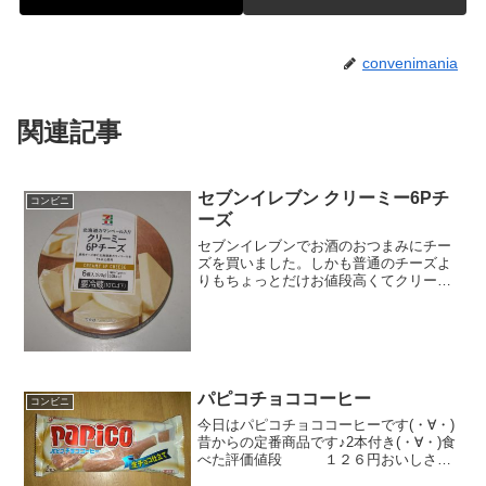
convenimania
関連記事
セブンイレブン クリーミー6Pチ
コンビニ
ーズ
セブンイレブンでお酒のおつまみにチー
ズを買いました。しかも普通のチーズよ
りもちょっとだけお値段高くてクリーミ
ーなチーズを買ってみました。見た目は
変わらなかったんですが、確かにクリー
ミーな感じですね。クリーミー6Pチーズ
６個入りです。１個あた...
パピコチョココーヒー
コンビニ
今日はパピコチョココーヒーです(・∀・)
昔からの定番商品です♪2本付き(・∀・)食
べた評価値段 １２６円おいしさ
★★★☆☆食感 ★★★★☆