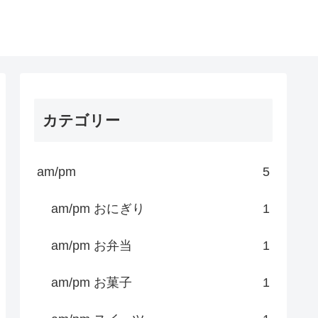
カテゴリー
am/pm
5
am/pm おにぎり
1
am/pm お弁当
1
am/pm お菓子
1