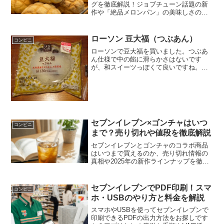
グを徹底解説！ジョブチューン話題の新
作や「絶品メロンパン」の美味しさの秘
密に迫ります。ダイエット必見の低糖質
NLシリーズやカロリー情報も網羅。失敗
しない選び方が分かる決定版ローソン菓
ローソン 豆大福（つぶあん）
コンビニ
子パンランキングで、今の気分に合う最
ローソンで豆大福を買いました。つぶあ
高の一品をぜひ見つけてください。
ん仕様で中の餡に滑らかさはないです
が、和スイーツっぽくて良いですね。豆
大福（つぶあん）きたろまん小豆使用。
カロリーはちょうど２００キロカロリ
ー。餡がたっぷり入っています。豆大福
（つぶあん）食べた感想ローソ...
セブンイレブン×ゴンチャはいつ
コンビニ
まで？売り切れや値段を徹底解説
セブンイレブンとゴンチャのコラボ商品
はいつまで買えるのか、売り切れ情報の
真相や2025年の新作ラインナップを徹底
解説します。値段やカロリー、まずいと
いう口コミの真偽に加え、セブンイレブ
ン限定ゴンチャをさらに美味しく楽しむ
セブンイレブンでPDF印刷！スマ
コンビニ
ための人気アレンジレシピも紹介。在庫
ホ・USBのやり方と料金を解説
があるうちに店舗へ急ぐべき理由や再販
情報が丸わかりです。
スマホやUSBを使ってセブンイレブンで
印刷できるPDFの出力方法をお探しです