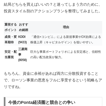
結局どちらを買えばいいの？と迷ってしまう方のために、
投資スタイル別のアクションプランを整理してみました。
重視する
おすす
理由
ポイント
め銘柄
成長・変
KDDI
「通信×コンビニ」による新規事業やDX効果による
革期待
(9433)
株価上昇（キャピタルゲイン）を狙いやすい。
三菱商
安定・配
巨大な事業ポートフォリオによる安定感と、信頼性
事
当重視
の高い配当政策が魅力。
(8058)
もちろん、資金に余裕があれば両方に分散投資すること
で、ローソン事業の恩恵をフルに享受するという戦略もア
リですね。
今後のPonta経済圏と競合との争い