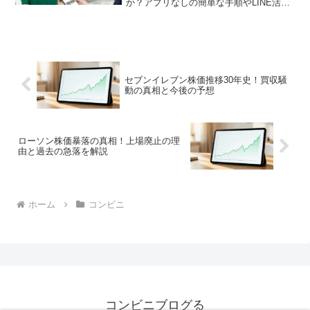
か？アプリなしの簡単な手順やLINE活用
術など、全てのやり方を徹底解説。白黒
10円で安く済ませるコツやエラー対処法
も含め、セブンイレブンでの印刷とPDF
に関する疑問を網羅的に解決できるガイ
ド記事です。
セブンイレブン株価推移30年史！買収騒
動の真相と今後の予想
ローソン株価暴落の真相！上場廃止の理
由と過去の急落を解説
ホーム
コンビニ
コンビニブログる