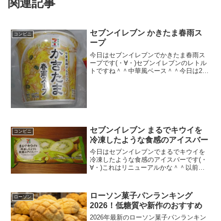
関連記事
セブンイレブン かきたま春雨ス
コンビニ
ープ
今日はセブンイレブンでかきたま春雨ス
ープです(・∀・)セブンイレブンのレトル
トですね＾＾中華風ベース＾＾今日は2回
更新の1回目カロリーは低い＾＾春雨は底
にうまっています＾＾食べた感想かきた
ま春雨スープです＾＾セブンイレブンの
レトルト商品えす...
セブンイレブン まるでキウイを
コンビニ
冷凍したような食感のアイスバー
今日はセブンイレブンでまるでキウイを
冷凍したような食感のアイスバーです(・
∀・)これはリニューアルかな＾＾以前あ
ったけど、桃バージョンも好きですね＾
＾今日は2回更新の1回目緑に白字は見え
にくいですね＾＾種＾＾食べた感想セブ
ローソン菓子パンランキング
ローソン
ンイレブンのこのシ...
2026！低糖質や新作のおすすめ
2026年最新のローソン菓子パンランキン