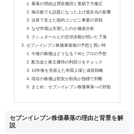
暴落の理由は買収撤回と業績下方修正
掲示板でも話題になった上げ底弁当の影響
決算で見えた国内コンビニ事業の苦戦
なぜ市場は失望したのか徹底分析
クシュタールとの交渉決裂が招いた下落
セブンイレブン株価暴落後の予想と買い時
今後の株価はどうなる？AIとプロの予想
配当金と株主優待の利回りをチェック
10年後を見据えた米国上場と成長戦略
現在の株価は割安か割高か指標で判断
まとめ：セブンイレブン株価暴落への対処
セブンイレブン株価暴落の理由と背景を解
説