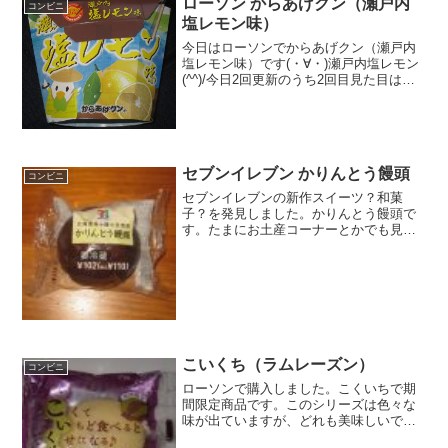
ローソン からあげクン（瀬戸内
コンビニ
塩レモン味）
今日はローソンでからあげクン（瀬戸内
塩レモン味）です(・∀・)瀬戸内塩レモン
(^^)/今日2回更新のうち2回目見た目は普
通かな(^^)中はこんな感じ(^^)食べた評価
値段 ２１０円おいしさ
★★★★☆食感 ★★★☆☆
量 ★★...
セブンイレブン かりんとう饅頭
コンビニ
セブンイレブンの新作スイーツ？和菓
子？を発見しました。かりんとう饅頭で
す。たまにお土産コーナーとかでも見ま
す。饅頭だけど、かりんとうです。かり
んとう饅頭要冷蔵なんだ。サイズの割に
カロリーがあります。餡たっぷりです。
かりんとう饅頭を食べた感想...
こいくち（ラムレーズン）
コンビニ
ローソンで購入しました。こくいちで期
間限定商品です。このシリーズは色々な
味が出ていますが、どれも美味しいです
ね。今回はラムレーズンということで、