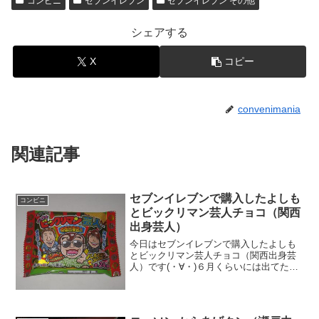
コンビニ
セブンイレブン
セブンイレブン その他
シェアする
X
コピー
convenimania
関連記事
セブンイレブンで購入したよしも
コンビニ
とビックリマン芸人チョコ（関西
出身芸人）
今日はセブンイレブンで購入したよしも
とビックリマン芸人チョコ（関西出身芸
人）です(・∀・)６月くらいには出てたん
ですね＾＾初めてみました＾＾今日は2回
更新の1回目シークレットが５個＾＾レギ
ュラーか＾＾食べた感想ビックリマンチ
ョコとよしもと芸...