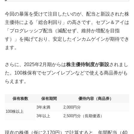
今回の暴落を受けて注目したいのが、配当と新設された株
主優待による「総合利回り」の高さです。セブン＆アイは
「プログレッシブ配当（減配せず、維持か増配を目指
す）」を掲げており、安定したインカムゲインが期待でき
ます。
さらに、2025年2月期からは
株主優待制度が新設
されまし
た。100株保有でセブンイレブンなどで使える商品券がも
らえます。
保有株数
保有期間
優待内容（商品券）
3年未満
2,000円分
100株以上
3年以上
2,500円分（長期優遇）
現在の株価（仮に2,170円）で計算すると、年間配当（40