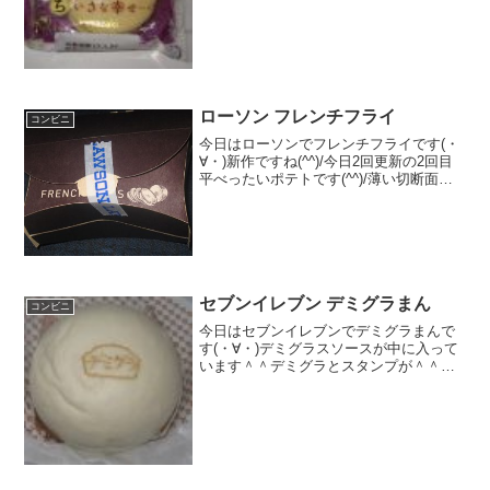
ちょっぴり大人な味です。こいくち（ラ
ムレーズン）ヤマザキの商品です。カロ
リーはサイズの割に結構高...
ローソン フレンチフライ
コンビニ
今日はローソンでフレンチフライです(・
∀・)新作ですね(^^)/今日2回更新の2回目
平べったいポテトです(^^)/薄い切断面＾
＾食べた評価値段 １６０円おいし
さ ★★★★☆食感 ★★★☆☆
量 ★★☆☆☆ カロリー ３０
９Kｃ...
セブンイレブン デミグラまん
コンビニ
今日はセブンイレブンでデミグラまんで
す(・∀・)デミグラスソースが中に入って
います＾＾デミグラとスタンプが＾＾今
日は2回更新の2回目木村屋じゃなくて中
村屋＾＾デミグラスソースとちょっとチ
ーズも入っているのかな食べた感想セブ
ンイレブンで中華ま...