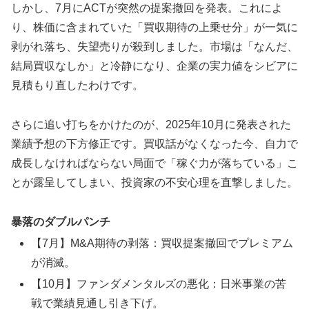
しかし、7月にACTが突然の提案撤回を発表。これによ
り、株価に含まれていた「買収期待の上乗せ分」が一気に
剥がれ落ち、失望売りが殺到しました。市場は「なんだ、
結局買収なしか」と冷静になり、企業の実力値をシビアに
見積もり直したわけです。
さらに追い打ちをかけたのが、
2025年10月に発表された
業績予想の下方修正
です。買収話がなくなった今、自力で
成長しなければならない局面で「稼ぐ力が落ちている」こ
とが露呈してしまい、投資家の不安心理を直撃しました。
暴落のダブルパンチ
【7月】M&A期待の剥落：買収提案撤回でプレミアム
が消滅。
【10月】ファンダメンタルズの悪化：日米事業の苦
戦で業績見通し引き下げ。