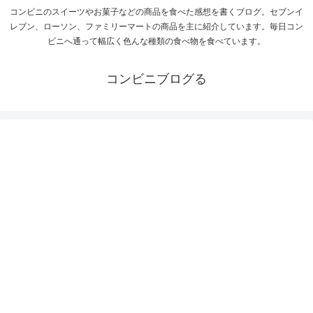
コンビニのスイーツやお菓子などの商品を食べた感想を書くブログ。セブンイ
レブン、ローソン、ファミリーマートの商品を主に紹介しています。毎日コン
ビニへ通って幅広く色んな種類の食べ物を食べています。
コンビニブログる