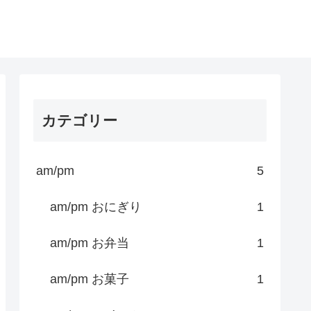
カテゴリー
am/pm
5
am/pm おにぎり
1
am/pm お弁当
1
am/pm お菓子
1