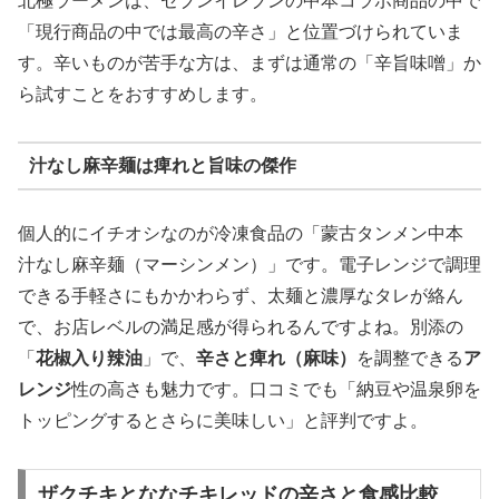
北極ラーメンは、セブンイレブンの中本コラボ商品の中で
「現行商品の中では最高の辛さ」と位置づけられていま
す。辛いものが苦手な方は、まずは通常の「辛旨味噌」か
ら試すことをおすすめします。
汁なし麻辛麺は痺れと旨味の傑作
個人的にイチオシなのが冷凍食品の「蒙古タンメン中本
汁なし麻辛麺（マーシンメン）」です。電子レンジで調理
できる手軽さにもかかわらず、太麺と濃厚なタレが絡ん
で、お店レベルの満足感が得られるんですよね。別添の
「
花椒入り辣油
」で、
辛さと痺れ（麻味）
を調整できる
ア
レンジ
性の高さも魅力です。口コミでも「納豆や温泉卵を
トッピングするとさらに美味しい」と評判ですよ。
ザクチキとななチキレッドの辛さと食感比較