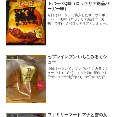
トバーベQ味（ロッテリア絶品バ
ーガー味）
今日はローソンで購入したサッポロポテ
トバーベQ味（ロッテリア絶品バーガー
味）です(・∀・)ロッテリアとカルビーの
コラボですね＾＾バーベQ味だけど、バ
ーガー味なんですね＾＾今日は2回更新の
1回目チキン＆ビーフらしい＾＾見た目は
いつも通り＾＾食...
セブンイレブン いちごみるくシ
コンビニ
ュー
今日はセブンイレブンでいちごみるくシ
ューです (・∀・)ちょっと前の新作です
(^^)/シュー生地(^^)いちご(^^)食べた評価
値段 １３０円おいしさ
★★★★☆食感 ★★★☆☆
量 ★★★☆☆ カロリー ２１
３Kｃａｌ 脂質...
ファミリーマート アナと雪の女
コンビニ