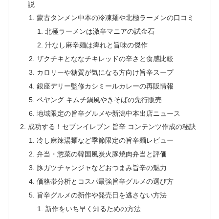
説
蒙古タンメン中本の冷凍麺や北極ラーメンの口コミ
北極ラーメンは激辛マニアの試金石
汁なし麻辛麺は痺れと旨味の傑作
ザクチキとななチキレッドの辛さと食感比較
カロリーや糖質が気になる方向け旨辛スープ
銀座デリー監修カシミールカレーの再販情報
ペヤング キムチ鍋風やきそばの先行販売
地域限定の旨辛グルメや新潟中本出店ニュース
成功する！セブンイレブン 旨辛 コンテンツ作成の秘訣
冷し麻辣湯麺など季節限定の旨辛麺レビュー
弁当・惣菜の韓国風炭火豚焼肉弁当と評価
豚ガツチャンジャなどおつまみ旨辛の魅力
価格帯分析とコスパ最強旨辛グルメの選び方
旨辛グルメの新作や発売日を逃さない方法
新作をいち早く知るための方法