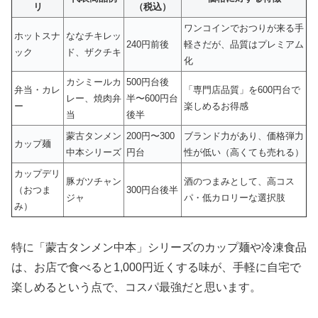
リ
（税込）
ワンコインでおつりが来る手
ホットスナ
ななチキレッ
240円前後
軽さだが、品質はプレミアム
ック
ド、ザクチキ
化
カシミールカ
500円台後
弁当・カレ
「専門店品質」を600円台で
レー、焼肉弁
半〜600円台
ー
楽しめるお得感
当
後半
蒙古タンメン
200円〜300
ブランド力があり、価格弾力
カップ麺
中本シリーズ
円台
性が低い（高くても売れる）
カップデリ
豚ガツチャン
酒のつまみとして、高コス
（おつま
300円台後半
ジャ
パ・低カロリーな選択肢
み）
特に「蒙古タンメン中本」シリーズのカップ麺や冷凍食品
は、お店で食べると1,000円近くする味が、手軽に自宅で
楽しめるという点で、コスパ最強だと思います。