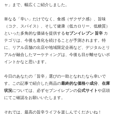
ャ」まで、幅広くご紹介しました。
単なる「辛い」だけでなく、食感（ザクザク感）、旨味
（コク、スパイス）、そして健康（低カロリー、低糖質）
といった多角的な価値を提供する
セブンイレブン 旨辛
カ
テゴリは、今後も進化を続けることが予測されます。特
に、リアル店舗の出店や地域限定企画など、デジタルとリ
アルが融合したマーケティングは、今後も目が離せないポ
イントかなと思います。
今日のあなたの「旨辛」選びの一助となれたなら幸いで
す。この記事で紹介した商品の
最終的な価格
や
成分
、
在庫
状況
については、必ずセブンイレブンの
公式サイト
や店頭
にてご確認をお願いいたします。
それでは、最高の旨辛ライフを楽しんでくださいね！