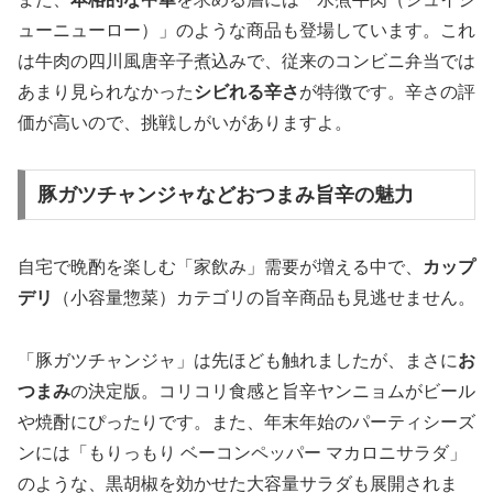
ューニューロー）」のような商品も登場しています。これ
は牛肉の四川風唐辛子煮込みで、従来のコンビニ弁当では
あまり見られなかった
シビれる辛さ
が特徴です。辛さの評
価が高いので、挑戦しがいがありますよ。
豚ガツチャンジャなどおつまみ旨辛の魅力
自宅で晩酌を楽しむ「家飲み」需要が増える中で、
カップ
デリ
（小容量惣菜）カテゴリの旨辛商品も見逃せません。
「豚ガツチャンジャ」は先ほども触れましたが、まさに
お
つまみ
の決定版。コリコリ食感と旨辛ヤンニョムがビール
や焼酎にぴったりです。また、年末年始のパーティシーズ
ンには「もりっもり ベーコンペッパー マカロニサラダ」
のような、黒胡椒を効かせた大容量サラダも展開されま