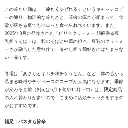
この冷たい麺は、「
冷たくシビれる
」というキャッチコピ
ーの通り、物理的な冷たさと、花椒の痺れが相まって、食
欲が落ちる夏でもペロッと食べられちゃいます。また、
2025年8月に発売された「ピリ辛クリーミー 胡麻香る豆
乳担々そば」は、和のそばと中華の担々、豆乳のクリーミ
ーさが融合した意欲作で、冷やし担々麺好きにはたまらな
い一品です。
冬場は「あさりとキムチ味チゲうどん」など、体の芯から
温まる味噌やチゲベースのスープが人気になります。季節
が変わる直前（例えば5月下旬や11月下旬）は、
限定
商品
の入れ替わりが多いので、こまめに店頭チェック
をするの
がおすすめです。
補足：パスタも旨辛