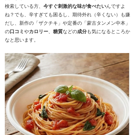
検索している方、
今すぐ刺激的な味が食べたい
んですよ
ね？でも、辛すぎても困るし、期待外れ（辛くない）も嫌
だし、新作の「ザクチキ」や定番の「蒙古タンメン中本」
の
口コミ
や
カロリー
、
糖質
などの
成分
も気になるところか
なと思います。