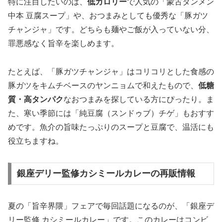
特に注目したいのは、
低カロリー
で人気の「蒙古タンメン
中本 豆腐スープ」や、おつまみとしても優秀な「豚ガツ
チャンジャ」です。どちらも麺やご飯が入っていない分、
罪悪感なく旨辛を楽しめます。
たとえば、「豚ガツチャンジャ」はコリコリとした食感の
豚ガツをキムチベースのヤンニョムで和えたもので、
低糖
質・高タンパク
なおつまみを探している方にぴったり
。ま
た、寒い季節には「純豆腐（スンドゥブ）チゲ」もおすす
めです。魚介の旨味たっぷりのスープと豆腐で、温活にも
役立ちますね。
銀座デリー監修カシミールカレーの再販情報
夏の「旨辛界隈」フェアで毎回話題になるのが、「銀座デ
リー監修 カシミールカレー」です。このカレーはコンビ