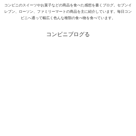
コンビニのスイーツやお菓子などの商品を食べた感想を書くブログ。セブンイ
レブン、ローソン、ファミリーマートの商品を主に紹介しています。毎日コン
ビニへ通って幅広く色んな種類の食べ物を食べています。
コンビニブログる