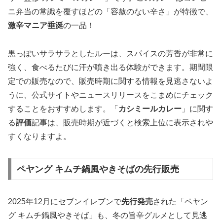
ニ弁当の常識を覆すほどの「容赦のない辛さ」が特徴で、
激辛マニア垂涎
の一品！
黒っぽいサラサラとしたルーは、スパイスの芳香が非常に
強く、食べるたびに汗が噴き出る体験ができます。期間限
定での販売なので、販売時期に関する情報を見逃さないよ
うに、公式サイトやニュースリリースをこまめにチェック
することをおすすめします。「
カシミールカレー
」に関す
る
評価
記事は、販売時期が近づくと検索上位に表示されや
すくなりますよ。
ペヤング キムチ鍋風やきそばの先行販売
2025年12月にセブンイレブンで
先行発売
された「ペヤン
グ キムチ鍋風やきそば」も、冬の旨辛グルメとして見逃