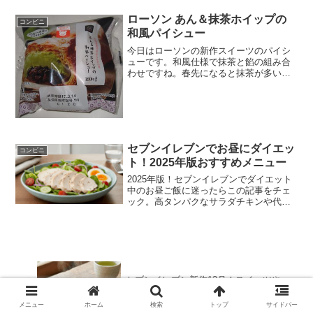
ローソン あん＆抹茶ホイップの
コンビニ
和風パイシュー
今日はローソンの新作スイーツのパイシ
ューです。和風仕様で抹茶と餡の組み合
わせですね。春先になると抹茶が多い感
じもしますが、そんな季節なんでしった
っけね。あん＆抹茶ホイップの和風パイ
シューお値段はお手頃価格かな。カロリ
ーは、まあまああります。...
セブンイレブンでお昼にダイエッ
コンビニ
ト！2025年版おすすめメニュー
2025年版！セブンイレブンでダイエット
中のお昼ご飯に迷ったらこの記事をチェ
ック。高タンパクなサラダチキンや代謝
を上げる温かい鍋など、痩せるための具
体的な組み合わせを提案します。セブン
イレブンのダイエット向きお昼メニュー
を賢く選んで、無理なく美味しく理想の
体型を目指しましょう。
セブンイレブン新作12月！スイーツや
700円弁当の実食口コミ
メニュー
ホーム
検索
トップ
サイドバー