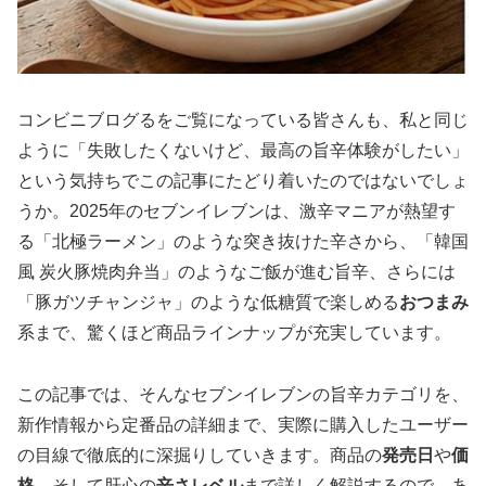
コンビニブログるをご覧になっている皆さんも、私と同じ
ように「失敗したくないけど、最高の旨辛体験がしたい」
という気持ちでこの記事にたどり着いたのではないでしょ
うか。2025年のセブンイレブンは、激辛マニアが熱望す
る「北極ラーメン」のような突き抜けた辛さから、「韓国
風 炭火豚焼肉弁当」のようなご飯が進む旨辛、さらには
「豚ガツチャンジャ」のような低糖質で楽しめる
おつまみ
系まで、驚くほど商品ラインナップが充実しています。
この記事では、そんなセブンイレブンの旨辛カテゴリを、
新作情報から定番品の詳細まで、実際に購入したユーザー
の目線で徹底的に深掘りしていきます。商品の
発売日
や
価
格
、そして肝心の
辛さレベル
まで詳しく解説するので、あ