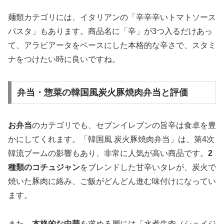
麺類カテゴリには、イタリアンの「辛辛辛いトマトソース
パスタ」もあります。商品名に「辛」が3つ入るだけあっ
て、アラビアータをベースにした本格的な辛さで、スタミ
ナをつけたい時に良いですね。
弁当・惣菜の韓国風炭火豚焼肉弁当と評価
お弁当
のカテゴリでも、セブンイレブンの旨辛は食卓を豊
かにしてくれます。「韓国風 炭火豚焼肉弁当」は、第4次
韓流ブームの影響もあり、非常に人気が高い商品です。
2
種類のコチュジャン
をブレンドした甘辛いタレが、炭火で
焼いた豚肉に絡み、ご飯がどんどん進む味付けになってい
ます。
また、
本格的な中華
を求める層には「水煮牛肉（シュイジ