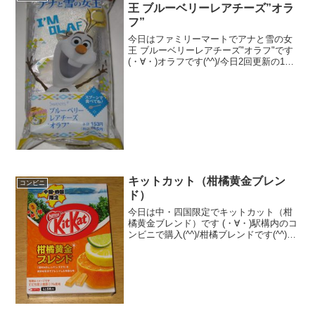
王 ブルーベリーレアチーズ”オラ
フ”
今日はファミリーマートでアナと雪の女
王 ブルーベリーレアチーズ"オラフ"です
(・∀・)オラフです(^^)/今日2回更新の1回
目チョコチップずれています(^^)/下にブ
ルーベリー(^^)食べた評価値段 １６
５円おいしさ ★★★☆☆食感 ...
キットカット（柑橘黄金ブレン
コンビニ
ド）
今日は中・四国限定でキットカット（柑
橘黄金ブレンド）です (・∀・)駅構内のコ
ンビニで購入(^^)/柑橘ブレンドです(^^)中
も柑橘です(^^)食べた評価値段 ３７
０円おいしさ ★★☆☆☆食感
★★★☆☆量 ★★★☆☆ カ
ロ...