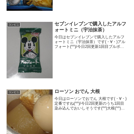
ですね。NATURAL Calbee ハードチップ
ス（シーソルト味）これもカロリー...
セブンイレブンで購入したアルフ
コンビニ
ォートミニ（宇治抹茶）
今日はセブンイレブンで購入したアルフ
ォートミニ（宇治抹茶）です(・∀・)アル
フォート(^^)/今日2回更新1回目ブルボン
(^^)/プルートだっけ（＾＾食べた評価値
段 ３５円おいしさ ★★★☆☆食
感 ★★★☆☆量
★☆☆☆☆ ...
ローソン おでん 大根
コンビニ
今日はローソンでおでん 大根です(・∀・)
定番ですね(^^)/今日2回更新のうち1回目
染み込んでおいしそうです(^^)大根(^^)食
べた評価値段 ７５円おいしさ
★★★★★食感 ★★★★☆
量 ★★☆☆☆ カロリー １０
Kｃａ...