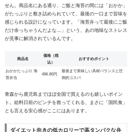
せん。商品名にある通り、ご飯と海苔の間には「おかか」
がたっぷりと敷き詰められていて、最後の一口まで旨味を
感じられる設計になっています。「海苔弁って最後にご飯
だけ余っちゃうんだよな…」という、あの地味なストレス
が見事に解消されているんです。
価格（税
商品名
おすすめポイント
込）
おかかたっぷり 海
最後まで美味しい具材バランスと圧
496.80円
苔弁当
倒的コスパ
青森から鹿児島までほぼ全国で買えるのも嬉しいポイン
ト。給料日前のピンチを救ってくれる、まさに「国民食」
とも言える安心感がここにはあります。
ダイエット向きの低カロリーで高タンパクな弁