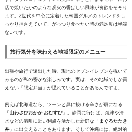
店で焼いたかのような炭火の香ばしい風味が食欲をそそり
ます。Z世代を中心に定着した韓国グルメのトレンドをし
っかり押さえていて、がっつり食べたい時の満足度は半端
ないです。
旅行気分を味わえる地域限定のメニュー
出張や旅行で遠出した時、現地のセブンイレブンを覗いて
みるのが私の密かな楽しみです。実は、その地域でしか買
えない「限定弁当」が隠れていることがあるんですよ。
例えば北海道なら、ツーンと鼻に抜ける辛さが癖になる
「
山わさびおかか おむすび
」。静岡に行けば、焼津や清
水などの港町に近い利点を活かした新鮮な「
まぐろたたき
丼
」に出会えることもあります。そして沖縄には、絶対的