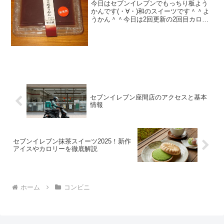
お店に行く前に必見です。
今日はセブンイレブンでもっちり板よう
かんです(・∀・)和のスイーツです＾＾よ
うかん＾＾今日は2回更新の2回目カロリ
ーは低め＾＾スプーンの通りは良い＾＾
食べた感想セブンイレブンのようかんで
す！個人的にようかんは、食感がネトっ
としたものが好きな...
セブンイレブン座間店のアクセスと基本
情報
セブンイレブン抹茶スイーツ2025！新作
アイスやカロリーを徹底解説
ホーム
コンビニ