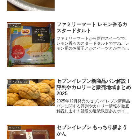
ファミリーマート レモン香るカ
コンビニ
スタードタルト
ファミリーマートから新作スイーツで、
レモン香るカスタードタルトですね。レ
モン系のお菓子とかスイーツとか本当に
多いですね。レモン香るカスタードタル
トシチリア産のレモンを使っています。
カロリーはサイズ的には普通。タルトの
厚みはそこまでないかな。...
セブンイレブン新商品パン解説！
セブンイレブン
評判やカロリーと販売地域まとめ
2025
2025年12月発売のセブンイレブン新商品
パンに関する評判やカロリー情報を徹底
解説します！話題の近畿限定あんホイッ
プサンドや千葉限定すいーつコッぺの実
食レビューはもちろん、ダイエット中で
も安心な低糖質ランキングまで網羅。今
セブンイレブン もっちり板よう
コンビニ
買うべきセブンイレブン新商品パンの販
かん
売地域や在庫確認方法もまとめたので、