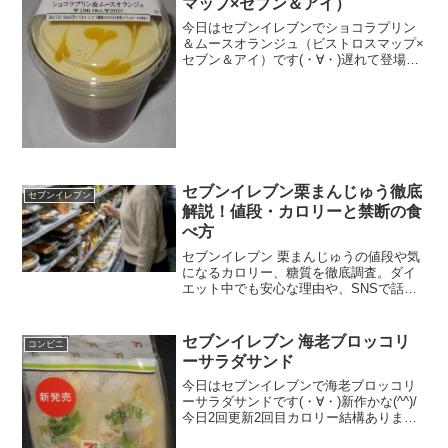
マップ×セブン＆アイ）
今日はセブンイレブンでショコラプリン
＆ムースオランジュ（ビストロスマップ×
セブン＆アイ）です(・∀・)遅れて登場
(^^)/今日2回更新の2回目カロリーもまず
まず(^^)/２層(^^)食べた評価値段 ２
００円おいしさ ★★★☆☆食
感 ...
セブンイレブン栗まんじゅう徹底
セブンイレブン
解説！値段・カロリーと禁断の食
べ方
セブンイレブン 栗まんじゅうの値段や気
になるカロリー、糖質を徹底調査。ダイ
エット中でも安心な理由や、SNSで話題
の『禁断のバター焼き』アレンジまで詳
しく解説します。セブンイレブン 栗まん
じゅうを120%楽しむための他社比較や販
セブンイレブン 海老ブロッコリ
コンビニ
売情報も網羅した完全ガイドです。
ーサラダサンド
今日はセブンイレブンで海老ブロッコリ
ーサラダサンドです(・∀・)新作かな(^^)/
今日2回更新2回目カロリー結構あります
＾＾具がスゴイ＾＾食べた評価値