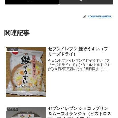
convenimania
関連記事
セブンイレブン 鮭ぞうすい（フ
コンビニ
リーズドライ）
今日はセブンイレブンで鮭ぞうすい（フ
リーズドライ）です(・∀・)レトルトです
(^^)/今日2回更新のうち2回目固まってい
ます(^^)カップで作りました(^^)食べた評
価値段 １３８円おいしさ
★★★★☆食感 ★★★☆☆
量 ★...
セブンイレブン ショコラプリン
コンビニ
＆ムースオランジュ（ビストロス