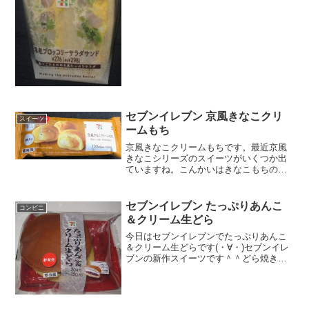
段 ２９８円おいしさ ★★★★☆
食感 ★★★☆☆量
★★★☆☆ カロリー ...
セブンイレブン 京風きなこクリ
スイーツ
ームもち
京風きなこクリームもちです。最近京風
きなこシリーズのスイーツがいくつか出
ていますね。こんかいはきなこもちの中
にクリームが入った仕様のスイーツで
す。京風きなこクリームもちお値段お手
頃価格。カロリーはかなり低い。京風き
セブンイレブン たっぷりあんこ
コンビニ
なこクリームもちの中サイズ...
＆クリーム生どら
今日はセブンイレブンでたっぷりあんこ
＆クリーム生どらです(・∀・)セブンイレ
ブンの新作スイーツです＾＾どら焼き＾
＾今日は2回更新の2回目サイズが大きい
分カロリーもあります＾＾中＾＾食べた
感想セブンイレブンの新作スイーツで
す！どら焼きですが、...