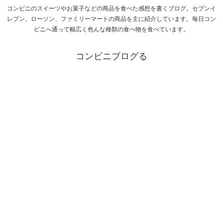
コンビニのスイーツやお菓子などの商品を食べた感想を書くブログ。セブンイ
レブン、ローソン、ファミリーマートの商品を主に紹介しています。毎日コン
ビニへ通って幅広く色んな種類の食べ物を食べています。
コンビニブログる