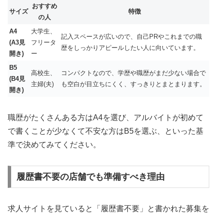
おすすめ
サイズ
特徴
の人
A4
大学生、
記入スペースが広いので、自己PRやこれまでの職
(A3見
フリータ
歴をしっかりアピールしたい人に向いています。
開き)
ー
B5
高校生、
コンパクトなので、学歴や職歴がまだ少ない場合で
(B4見
主婦(夫)
も空白が目立ちにくく、すっきりとまとまります。
開き)
職歴がたくさんある方はA4を選び、アルバイトが初めて
で書くことが少なくて不安な方はB5を選ぶ、といった基
準で決めてみてください。
履歴書不要の店舗でも準備すべき理由
求人サイトを見ていると「履歴書不要」と書かれた募集を