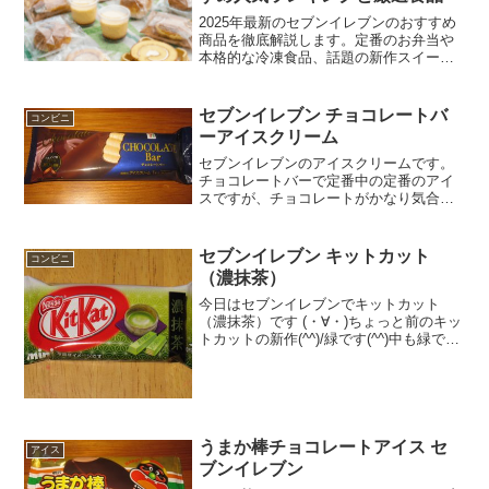
2025年最新のセブンイレブンのおすすめ
商品を徹底解説します。定番のお弁当や
本格的な冷凍食品、話題の新作スイーツ
まで、買って損なしの逸品を厳選しまし
た。低糖質な惣菜など健康情報も満載で
す。毎日の食事が楽しくなるセブンイレ
セブンイレブン チョコレートバ
コンビニ
ブンおすすめの食品を、ぜひチェックし
ーアイスクリーム
てみてください。
セブンイレブンのアイスクリームです。
チョコレートバーで定番中の定番のアイ
スですが、チョコレートがかなり気合い
の入ったビター味でした。チョコレート
バーアイスクリームアイスクリーム区分
ですね。カロリーは高めです。中は真っ
セブンイレブン キットカット
コンビニ
白なバニラです。チョコレ...
（濃抹茶）
今日はセブンイレブンでキットカット
（濃抹茶）です (・∀・)ちょっと前のキッ
トカットの新作(^^)/緑です(^^)中も緑です
(--)食べた評価値段 ４２円おいし
さ ★★★☆☆食感 ★★★★☆
量 ★★☆☆☆ カロリ
ー ？？？K...
うまか棒チョコレートアイス セ
アイス
ブンイレブン