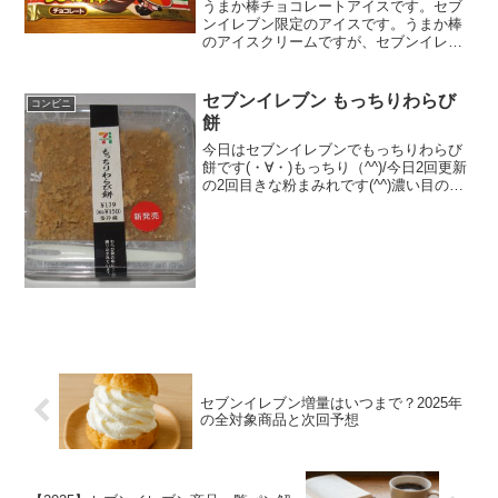
うまか棒チョコレートアイスです。セブ
ンイレブン限定のアイスです。うまか棒
のアイスクリームですが、セブンイレブ
ン仕様でちょっと高級感のある仕様にな
っていました。うまか棒チョコレートア
イスですが、ノーマルバージョンはちょ
セブンイレブン もっちりわらび
コンビニ
っとゴツゴツしたアイスキ...
餅
今日はセブンイレブンでもっちりわらび
餅です(・∀・)もっちり（^^)/今日2回更新
の2回目きな粉まみれです(^^)濃い目の色
(^^)食べた評価値段 １５０円おいし
さ ★★★★☆食感 ★★★★☆
量 ★★☆☆☆ カロリー ２１
８...
セブンイレブン増量はいつまで？2025年
の全対象商品と次回予想