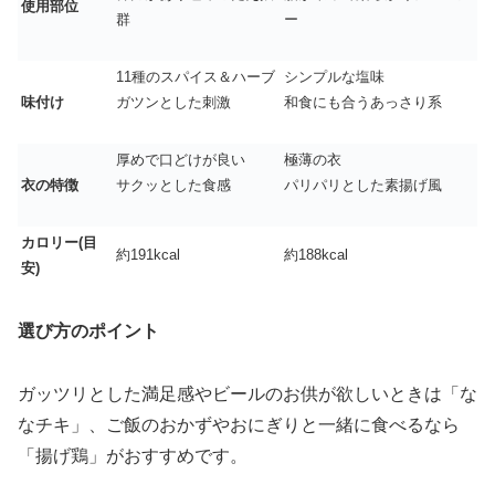
使用部位
群
ー
11種のスパイス＆ハーブ
シンプルな塩味
味付け
ガツンとした刺激
和食にも合うあっさり系
厚めで口どけが良い
極薄の衣
衣の特徴
サクッとした食感
パリパリとした素揚げ風
カロリー(目
約191kcal
約188kcal
安)
選び方のポイント
ガッツリとした満足感やビールのお供が欲しいときは
「な
なチキ」
、ご飯のおかずやおにぎりと一緒に食べるなら
「揚げ鶏」
がおすすめです。