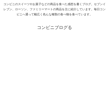
コンビニのスイーツやお菓子などの商品を食べた感想を書くブログ。セブンイ
レブン、ローソン、ファミリーマートの商品を主に紹介しています。毎日コン
ビニへ通って幅広く色んな種類の食べ物を食べています。
コンビニブログる